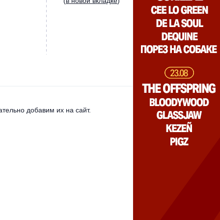
(
в новой вкладке
)
тельно добавим их на сайт.