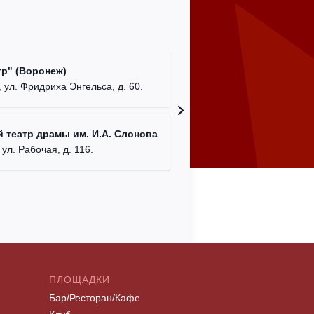
Культур
р" (Воронеж)
театр"
 ул. Фридриха Энгельса, д. 60.
г. Орех
ДК им. 
 театр драмы им. И.А. Слонова
г. Моск
 ул. Рабочая, д. 116.
ПЛОЩАДКИ
Бар/Ресторан/Кафе