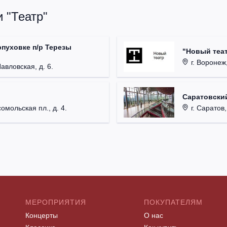
 "Театр"
рпуховке п/р Терезы
"Новый теат
г. Воронеж,
Павловская, д. 6.
Саратовский
омольская пл., д. 4.
г. Саратов,
МЕРОПРИЯТИЯ
ПОКУПАТЕЛЯМ
Концерты
О нас