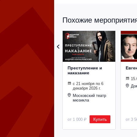
Похожие мероприятия 
Преступление и
Евге
наказание
15.
с 21 ноября по 6
До
декабря 2026 г.
Московский театр
мюзикла
Купить
от 1 000 ₽
от 3 