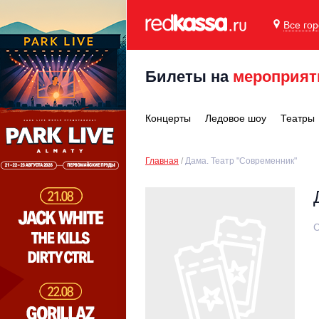
Все го
Билеты на
мероприят
Концерты
Ледовое шоу
Театры
Главная
Дама. Театр "Современник"
С