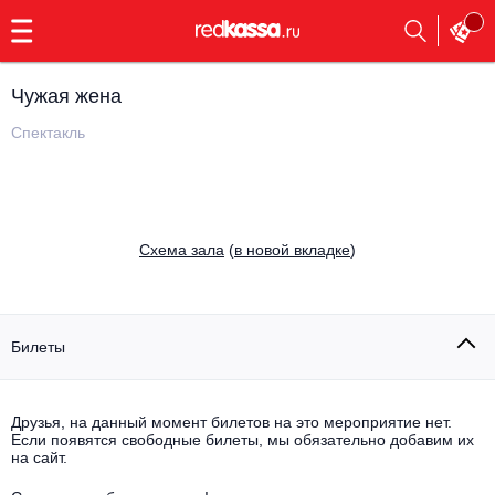
с
9:00
до
23:00
Чужая жена
Заказать
обратный
Спектакль
звонок
Главная
Все события
Выбрать мероприятие
Инди
Cхема зала
(
в новой вкладке
)
Все события
Как купить
Электронная музыка
Rap, hip-hop, RnB
Билеты
Все события
Контакты
Панк
Поэтический вечер
Друзья, на данный момент билетов на это мероприятие нет.
Если появятся свободные билеты, мы обязательно добавим их
Все события
Выбрать другой город
Концерты на теплоходе
на сайт.
Опера