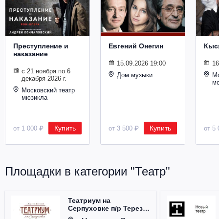
Металл
Преступление и
Евгений Онегин
Кыс
наказание
15.09.2026 19:00
16
с 21 ноября по 6
Дом музыки
Мо
декабря 2026 г.
м
Московский театр
мюзикла
Купить
Купить
от 1 000 ₽
от 3 500 ₽
от 5 
Площадки в категории "Театр"
Театриум на
Серпуховке п/р Терезы
Дуровой