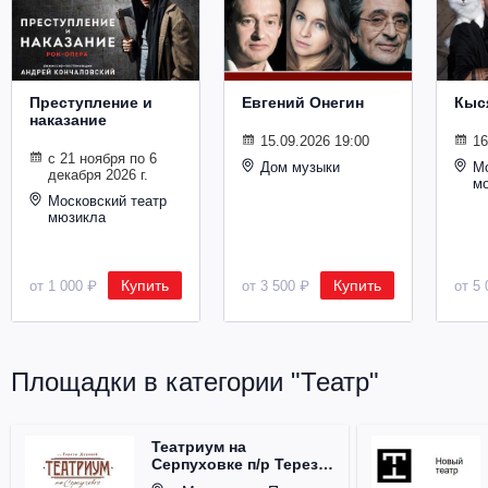
Металл
Преступление и
Евгений Онегин
Кыс
наказание
15.09.2026 19:00
16
с 21 ноября по 6
Дом музыки
Мо
декабря 2026 г.
м
Московский театр
мюзикла
Купить
Купить
от 1 000 ₽
от 3 500 ₽
от 5 
Площадки в категории "Театр"
Театриум на
Серпуховке п/р Терезы
Дуровой