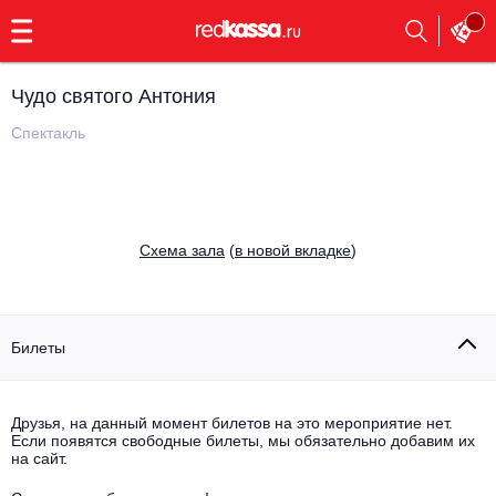
с
9:00
до
23:00
Чудо святого Антония
Заказать
обратный
Спектакль
звонок
Главная
Все события
Выбрать мероприятие
Инди
Cхема зала
(
в новой вкладке
)
Все события
Как купить
Электронная музыка
Rap, hip-hop, RnB
Билеты
Все события
Контакты
Панк
Поэтический вечер
Друзья, на данный момент билетов на это мероприятие нет.
Если появятся свободные билеты, мы обязательно добавим их
Все события
Выбрать другой город
Концерты на теплоходе
на сайт.
Опера