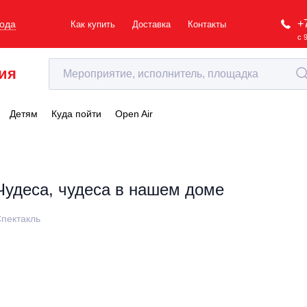
+
рода
Как купить
Доставка
Контакты
с 
ия
Детям
Куда пойти
Open Air
Чудеса, чудеса в нашем доме
пектакль