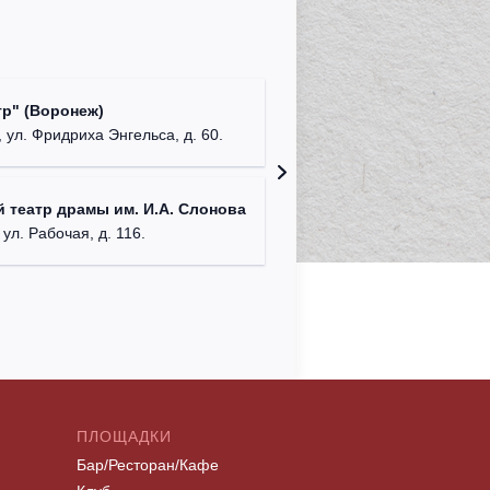
Культур
р" (Воронеж)
театр"
 ул. Фридриха Энгельса, д. 60.
г. Орех
ДК им. 
 театр драмы им. И.А. Слонова
г. Моск
 ул. Рабочая, д. 116.
ПЛОЩАДКИ
Бар/Ресторан/Кафе