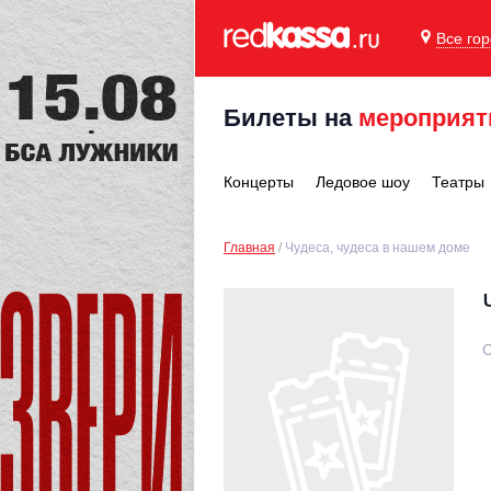
Все го
Билеты на
мероприят
Концерты
Ледовое шоу
Театры
Главная
Чудеса, чудеса в нашем доме
С