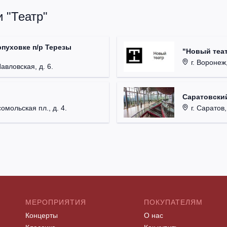
 "Театр"
рпуховке п/р Терезы
"Новый теат
г. Воронеж,
Павловская, д. 6.
Саратовский
омольская пл., д. 4.
г. Саратов,
МЕРОПРИЯТИЯ
ПОКУПАТЕЛЯМ
Концерты
О нас