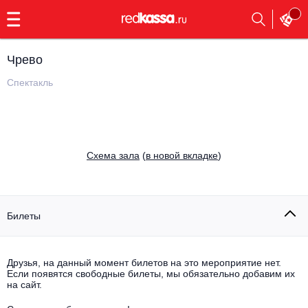
с
9:00
до
23:00
Чрево
Заказать
обратный
Спектакль
звонок
Главная
Все события
Выбрать мероприятие
Инди
Cхема зала
(
в новой вкладке
)
Все события
Как купить
Электронная музыка
Rap, hip-hop, RnB
Билеты
Все события
Контакты
Панк
Поэтический вечер
Друзья, на данный момент билетов на это мероприятие нет.
Если появятся свободные билеты, мы обязательно добавим их
Все события
Выбрать другой город
Концерты на теплоходе
на сайт.
Опера