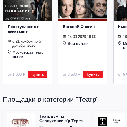
Металл
Преступление и
Евгений Онегин
Кыс
наказание
15.09.2026 19:00
16
с 21 ноября по 6
Дом музыки
Мо
декабря 2026 г.
м
Московский театр
мюзикла
Купить
Купить
от 1 000 ₽
от 3 500 ₽
от 5 
Площадки в категории "Театр"
Театриум на
Серпуховке п/р Терезы
Дуровой