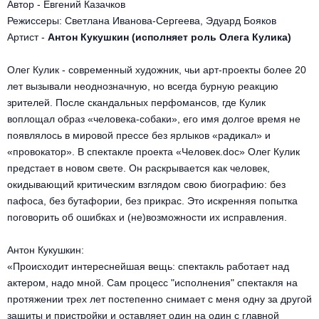
Другое для детей
Автор - Евгений Казачков
Поп и эстрада
Известные актёры
Режиссеры: Светлана Иванова-Сергеева, Эдуард Бояков
Все события
Детский концерт
Артист -
Антон Кукушкин (исполняет роль Олега Кулика)
Альтернатива
Комедия
Олег Кулик - современный художник, чьи арт-проекты более 20
Детский спектакль
Классическая музыка
Все события
лет вызывали неоднозначную, но всегда бурную реакцию
Творческий вечер
зрителей. После скандальных перфомансов, где Кулик
Детское шоу
Круиз Фест
воплощал образ «человека-собаки», его имя долгое время не
Мюзикл, оперетта
появлялось в мировой прессе без ярлыков «радикал» и
Детский мюзикл
Open-air на ВДНХ
«провокатор». В спектакле проекта «Человек.doc» Олег Кулик
Балет
предстает в новом свете. Он раскрывается как человек,
окидывающий критическим взглядом свою биографию: без
Джаз и блюз
Драма
пафоса, без бутафории, без прикрас. Это искренняя попытка
поговорить об ошибках и (не)возможности их исправления.
Этно, фолк, кантри
Музыкальный спектакль
Антон Кукушкин:
Рок
Спектакль
«Происходит интереснейшая вещь: спектакль работает над
актером, надо мной. Сам процесс "исполнения" спектакля на
Шансон, романс, авторская песня
протяжении трех лет постепенно снимает с меня одну за другой
Иммерсивный спектакль
защиты и пристройки и оставляет один на один с главной