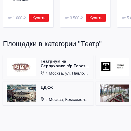
Купить
Купить
от 1 000 ₽
от 3 500 ₽
от 5 
Площадки в категории "Театр"
Театриум на
Серпуховке п/р Терезы
Дуровой
г. Москва, ул. Павловская, д. 6.
ЦДКЖ
г. Москва, Комсомольская пл., д. 4.