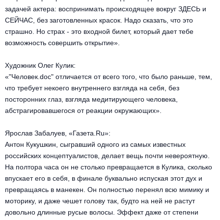
Металл
задачей актера: воспринимать происходящее вокруг ЗДЕСЬ и
СЕЙЧАС, без заготовленных красок. Надо сказать, что это
страшно. Но страх - это входной билет, который дает тебе
возможность совершить открытие».
Художник Олег Кулик:
«"Человек.doc" отличается от всего того, что было раньше, тем,
что требует некоего внутреннего взгляда на себя, без
посторонних глаз, взгляда медитирующего человека,
абстрагировавшегося от реакции окружающих».
Ярослав Забалуев, «Газета.Ru»:
Антон Кукушкин, сыгравший одного из самых известных
российских концептуалистов, делает вещь почти невероятную.
На полтора часа он не столько превращается в Кулика, сколько
впускает его в себя, в финале буквально испуская этот дух и
превращаясь в манекен. Он полностью перенял всю мимику и
моторику, и даже чешет голову так, будто на ней не растут
довольно длинные русые волосы. Эффект даже от степени