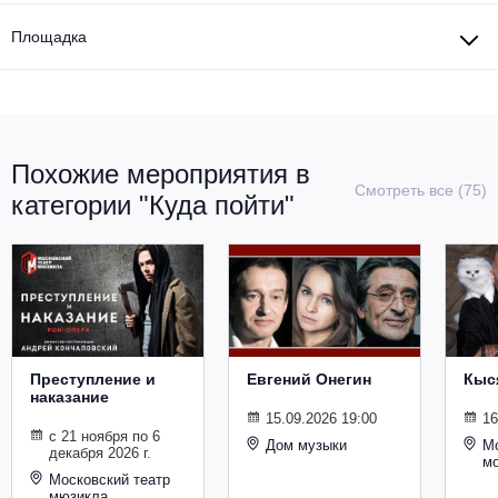
Площадка
Похожие мероприятия в
Смотреть все (75)
категории "Куда пойти"
Преступление и
Евгений Онегин
Кыс
наказание
15.09.2026 19:00
16
с 21 ноября по 6
Дом музыки
Мо
декабря 2026 г.
м
Московский театр
мюзикла