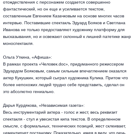
отождествления с персонажем создается совершенно
фантастический, но он еще и усиливается текстом,
составленным Евгением Казачковым на основе многих часов
интервью. Поставившие спектакль Эдуард Бояков и Светлана
Иванова не только предоставляют художнику платформу для
высказывания, но и освежают склонный к лишней патетике жанр
моноспектакля.
Ольга Уткина, «Афиша»:
В рамках проекта «Человек.doc», придуманного режиссером
Эдуардом Бояковым, самым сильным впечатлением оказался
актер Кукушкин, который сыграл художника Кулика. Притом что
более непохожих людей трудно себе представить, сделал он
это абсолютно гениально.
Дарья Курдякова, «Независимая газета»:
Весь инструментарий актера - голос и жест, весь реквизит
спектакля - стул и увесистая кипа текстов. В определенном
смысле, с формальных, технических позиций, жест склеивает,
цементирует постановку. Показательно, имея в виду, что речь