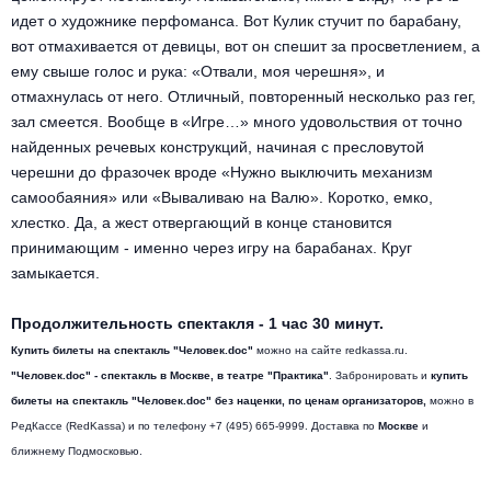
идет о художнике перфоманса. Вот Кулик стучит по барабану,
вот отмахивается от девицы, вот он спешит за просветлением, а
ему свыше голос и рука: «Отвали, моя черешня», и
отмахнулась от него. Отличный, повторенный несколько раз гег,
зал смеется. Вообще в «Игре…» много удовольствия от точно
найденных речевых конструкций, начиная с пресловутой
черешни до фразочек вроде «Нужно выключить механизм
самообаяния» или «Вываливаю на Валю». Коротко, емко,
хлестко. Да, а жест отвергающий в конце становится
принимающим - именно через игру на барабанах. Круг
замыкается.
Продолжительность спектакля - 1 час 30 минут.
Купить билеты на спектакль "Человек.doc"
можно на сайте redkassa.ru.
"Человек.doc" - спектакль в Москве, в театре "Практика"
. Забронировать и
купить
билеты на спектакль "Человек.doc" без наценки, по ценам организаторов,
можно в
РедКассе (RedKassa) и по телефону +7 (495) 665-9999. Доставка по
Москве
и
ближнему Подмосковью.