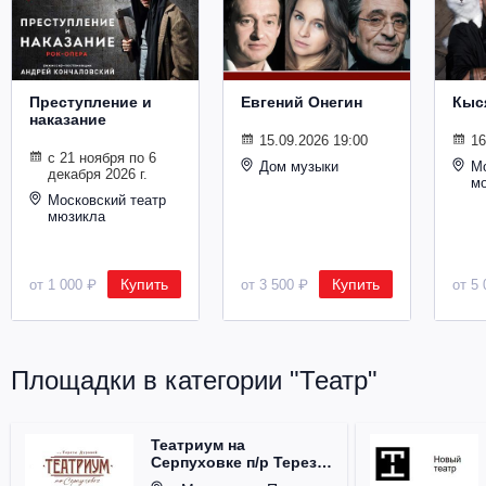
Металл
Преступление и
Евгений Онегин
Кыс
наказание
15.09.2026 19:00
16
с 21 ноября по 6
Дом музыки
Мо
декабря 2026 г.
м
Московский театр
мюзикла
Купить
Купить
от 1 000 ₽
от 3 500 ₽
от 5 
Площадки в категории "Театр"
Театриум на
Серпуховке п/р Терезы
Дуровой