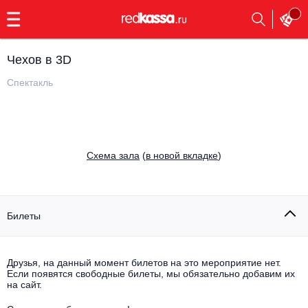
с
9:00
до
23:00
Чехов в 3D
Заказать
обратный
Спектакль
звонок
Главная
Все события
Выбрать мероприятие
Инди
Cхема зала
(
в новой вкладке
)
Все события
Как купить
Электронная музыка
Rap, hip-hop, RnB
Билеты
Все события
Контакты
Панк
Поэтический вечер
Друзья, на данный момент билетов на это мероприятие нет.
Если появятся свободные билеты, мы обязательно добавим их
Все события
Выбрать другой город
Концерты на теплоходе
на сайт.
Опера