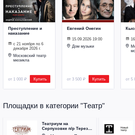
Металл
Преступление и
Евгений Онегин
Кыс
наказание
15.09.2026 19:00
16
с 21 ноября по 6
Дом музыки
Мо
декабря 2026 г.
м
Московский театр
мюзикла
Купить
Купить
от 1 000 ₽
от 3 500 ₽
от 5 
Площадки в категории "Театр"
Театриум на
Серпуховке п/р Терезы
Дуровой