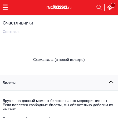
с
9:00
до
23:00
Счастливчики
Заказать
обратный
Спектакль
звонок
Главная
Все события
Выбрать мероприятие
Инди
Cхема зала
(
в новой вкладке
)
Все события
Как купить
Электронная музыка
Rap, hip-hop, RnB
Билеты
Все события
Контакты
Панк
Поэтический вечер
Друзья, на данный момент билетов на это мероприятие нет.
Если появятся свободные билеты, мы обязательно добавим их
Все события
Выбрать другой город
Концерты на теплоходе
на сайт.
Опера