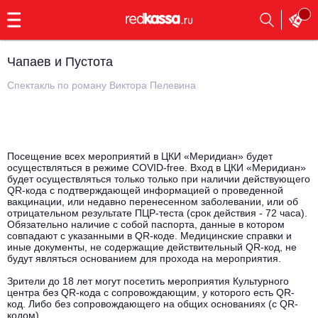
с
9:00
до
23:00
Чапаев и Пустота
Заказать
обратный
Спектакль по роману Виктора Пелевина
звонок
Главная
Все события
Выбрать мероприятие
Инди
Посещение всех мероприятий в ЦКИ «Меридиан» будет
осуществляться в режиме COVID-free. Вход в ЦКИ «Меридиан»
Все события
будет осуществляться только только при наличии действующего
Как купить
Электронная музыка
QR-кода с подтверждающей информацией о проведенной
вакцинации, или недавно перенесенном заболевании, или об
отрицательном результате ПЦР-теста (срок действия - 72 часа).
Rap, hip-hop, RnB
Обязательно наличие с собой паспорта, данные в котором
Все события
совпадают с указанными в QR-коде. Медицинские справки и
иные документы, не содержащие действительный QR-код, не
Контакты
Панк
будут являться основанием для прохода на мероприятия.
Поэтический вечер
Зрители до 18 лет могут посетить мероприятия Культурного
Все события
Выбрать другой город
Концерты на теплоходе
центра без QR-кода с сопровождающим, у которого есть QR-
Опера
код. Либо без сопровождающего на общих основаниях (с QR-
кодом).