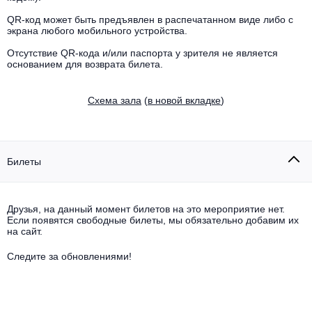
Другое для детей
Поп и эстрада
Известные актёры
QR-код может быть предъявлен в распечатанном виде либо с
Все события
экрана любого мобильного устройства.
Детский концерт
Альтернатива
Комедия
Отсутствие QR-кода и/или паспорта у зрителя не является
основанием для возврата билета.
Детский спектакль
Классическая музыка
Все события
Творческий вечер
Cхема зала
(
в новой вкладке
)
Детское шоу
Круиз Фест
Мюзикл, оперетта
Детский мюзикл
Open-air на ВДНХ
Балет
Билеты
Джаз и блюз
Драма
Друзья, на данный момент билетов на это мероприятие нет.
Этно, фолк, кантри
Если появятся свободные билеты, мы обязательно добавим их
Музыкальный спектакль
на сайт.
Рок
Следите за обновлениями!
Спектакль
Шансон, романс, авторская песня
Иммерсивный спектакль