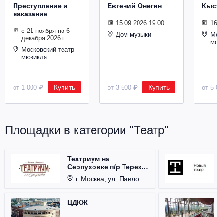
Преступление и
Евгений Онегин
Кыс
наказание
15.09.2026 19:00
16
с 21 ноября по 6
Дом музыки
Мо
декабря 2026 г.
м
Московский театр
мюзикла
Купить
Купить
от 1 000 ₽
от 3 500 ₽
от 5 
Площадки в категории "Театр"
Театриум на
Серпуховке п/р Терезы
Дуровой
г. Москва, ул. Павловская, д. 6.
ЦДКЖ