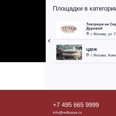
Площадки в категории
Театриум на Се
Дуровой
г. Москва, ул. 
ЦДКЖ
г. Москва, Комс
+7 495 665 9999
info@redkassa.ru