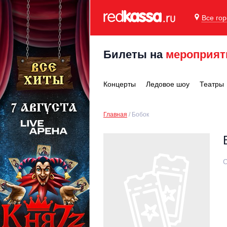
Все го
Билеты на
мероприят
Концерты
Ледовое шоу
Театры
Главная
Бобок
С