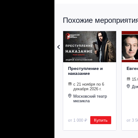
Похожие мероприятия 
Преступление и
Евге
наказание
15.
с 21 ноября по 6
До
декабря 2026 г.
Московский театр
мюзикла
Купить
от 1 000 ₽
от 3 