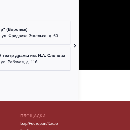
Культур
р" (Воронеж)
театр"
 ул. Фридриха Энгельса, д. 60.
г. Орех
ДК им. 
 театр драмы им. И.А. Слонова
г. Моск
 ул. Рабочая, д. 116.
ПЛОЩАДКИ
Бар/Ресторан/Кафе