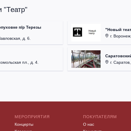
 "Театр"
рпуховке п/р Терезы
"Новый теат
г. Воронеж,
Павловская, д. 6.
Саратовский
омольская пл., д. 4.
г. Саратов,
МЕРОПРИЯТИЯ
ПОКУПАТЕЛЯМ
Концерты
О нас