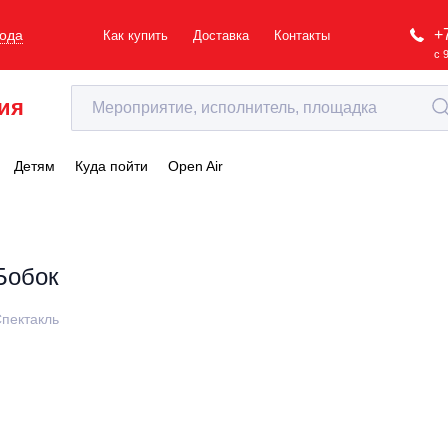
+
рода
Как купить
Доставка
Контакты
с 
ия
Детям
Куда пойти
Open Air
Бобок
пектакль