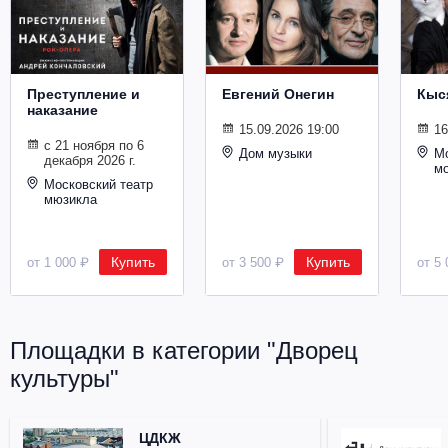
Металл
Преступление и
Евгений Онегин
Кыс
наказание
15.09.2026 19:00
16
с 21 ноября по 6
Дом музыки
Мо
декабря 2026 г.
м
Московский театр
мюзикла
Купить
Купить
от 1 000 ₽
от 3 500 ₽
от 5 
Площадки в категории "Дворец
культуры"
ЦДКЖ