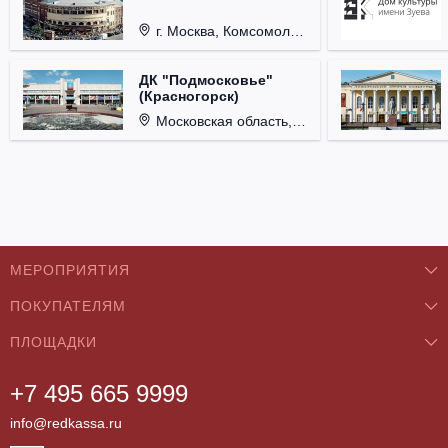
г. Москва, Комсомольская пл., д. 4.
ДК "Подмосковье"
(Красногорск)
Московская область, г. Красногорск, ул. Ленина, д. 3.
МЕРОПРИЯТИЯ
ПОКУПАТЕЛЯМ
Концерты
ПЛОЩАДКИ
О нас
Классика
+7 495 665 9999
Бар/Ресторан/Кафе
Как купить
Театры
info@redkassa.ru
Клуб
Возврат билетов
Фестивали