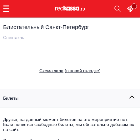
с
9:00
до
23:00
Блистательный Санкт-Петербург
Заказать
обратный
Спектакль
звонок
Главная
Все события
Выбрать мероприятие
Инди
Cхема зала
(
в новой вкладке
)
Все события
Как купить
Электронная музыка
Rap, hip-hop, RnB
Билеты
Все события
Контакты
Панк
Поэтический вечер
Друзья, на данный момент билетов на это мероприятие нет.
Если появятся свободные билеты, мы обязательно добавим их
Все события
Выбрать другой город
Концерты на теплоходе
на сайт.
Опера