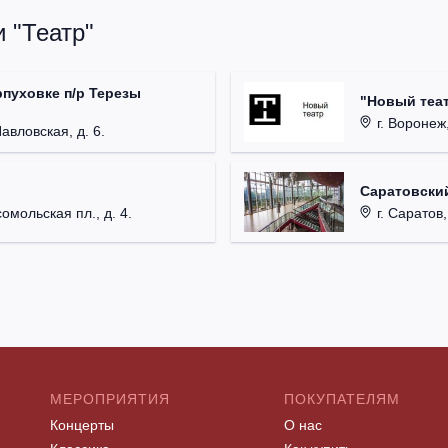
 "Театр"
рпуховке п/р Терезы
"Новый теат
г. Воронеж,
Павловская, д. 6.
Саратовский
омольская пл., д. 4.
г. Саратов,
МЕРОПРИЯТИЯ
ПОКУПАТЕЛЯМ
Концерты
О нас