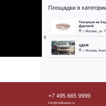
Площадки в категории
Театриум на Се
Дуровой
г. Москва, ул. 
ЦДКЖ
г. Москва, Комс
+7 495 665 9999
info@redkassa.ru