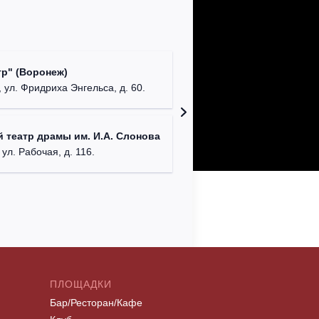
Культур
р" (Воронеж)
театр"
 ул. Фридриха Энгельса, д. 60.
г. Орех
ДК им. 
 театр драмы им. И.А. Слонова
г. Моск
 ул. Рабочая, д. 116.
ПЛОЩАДКИ
Бар/Ресторан/Кафе