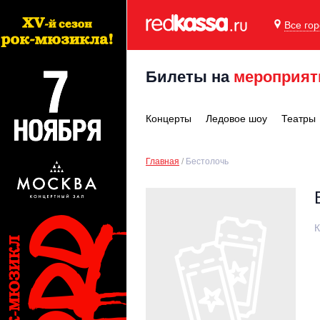
Все го
Билеты на
мероприят
Концерты
Ледовое шоу
Театры
Главная
Бестолочь
К