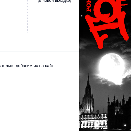
(
в новой вкладке
)
тельно добавим их на сайт.