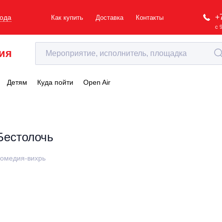
+
рода
Как купить
Доставка
Контакты
с 
ия
Детям
Куда пойти
Open Air
Бестолочь
омедия-вихрь