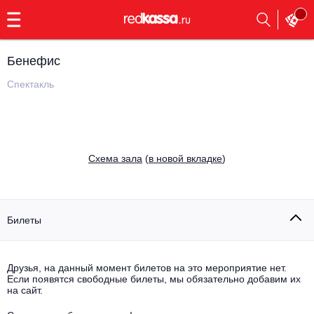
с
9:00
до
23:00
Бенефис
Заказать
обратный
Спектакль
звонок
Главная
Все события
Выбрать мероприятие
Инди
Cхема зала
(
в новой вкладке
)
Все события
Как купить
Электронная музыка
Rap, hip-hop, RnB
Билеты
Все события
Контакты
Панк
Поэтический вечер
Друзья, на данный момент билетов на это мероприятие нет.
Если появятся свободные билеты, мы обязательно добавим их
Все события
Выбрать другой город
Концерты на теплоходе
на сайт.
Опера