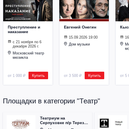
Металл
Преступление и
Евгений Онегин
Кыс
наказание
15.09.2026 19:00
16
с 21 ноября по 6
Дом музыки
Мо
декабря 2026 г.
м
Московский театр
мюзикла
Купить
Купить
от 1 000 ₽
от 3 500 ₽
от 5 
Площадки в категории "Театр"
Театриум на
Серпуховке п/р Терезы
Дуровой