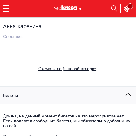
с
9:00
до
23:00
Анна Каренина
Заказать
обратный
Спектакль
звонок
Главная
Все события
Выбрать мероприятие
Инди
Cхема зала
(
в новой вкладке
)
Все события
Как купить
Электронная музыка
Rap, hip-hop, RnB
Билеты
Все события
Контакты
Панк
Поэтический вечер
Друзья, на данный момент билетов на это мероприятие нет.
Если появятся свободные билеты, мы обязательно добавим их
Все события
Выбрать другой город
Концерты на теплоходе
на сайт.
Опера