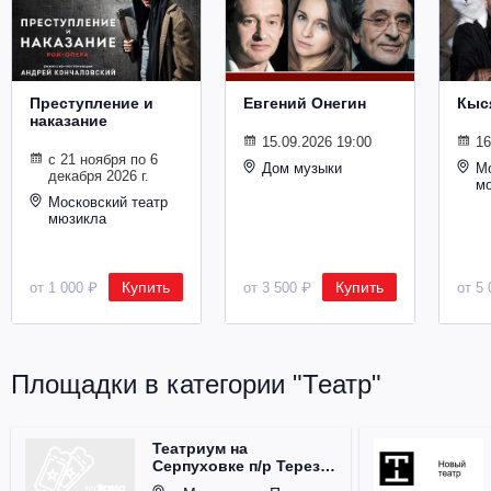
Металл
Преступление и
Евгений Онегин
Кыс
наказание
15.09.2026 19:00
16
с 21 ноября по 6
Дом музыки
Мо
декабря 2026 г.
м
Московский театр
мюзикла
Купить
Купить
от 1 000 ₽
от 3 500 ₽
от 5 
Площадки в категории "Театр"
Театриум на
Серпуховке п/р Терезы
Дуровой