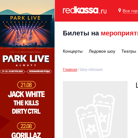
Все го
Билеты на
мероприят
Концерты
Ледовое шоу
Театры
Главная
Шоу обезьян