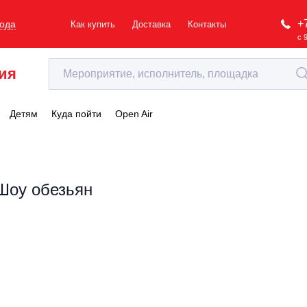
+
рода
Как купить
Доставка
Контакты
с 
ия
Детям
Куда пойти
Open Air
Шоу обезьян