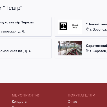
 "Театр"
рпуховке п/р Терезы
"Новый теат
г. Воронеж,
Павловская, д. 6.
Саратовский
омольская пл., д. 4.
г. Саратов,
МЕРОПРИЯТИЯ
ПОКУПАТЕЛЯМ
Концерты
О нас