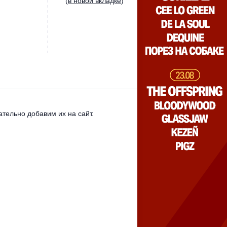
(
в новой вкладке
)
тельно добавим их на сайт.