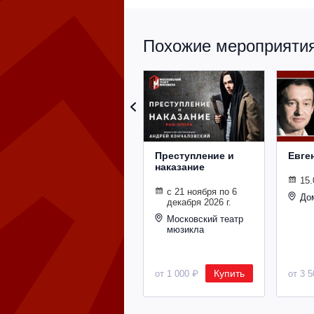
Похожие мероприятия 
Преступление и
Евге
наказание
15.
с 21 ноября по 6
До
декабря 2026 г.
Московский театр
мюзикла
Купить
от 1 000 ₽
от 3 