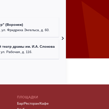
Культур
р" (Воронеж)
театр"
 ул. Фридриха Энгельса, д. 60.
г. Орех
ДК им. 
 театр драмы им. И.А. Слонова
г. Моск
 ул. Рабочая, д. 116.
ПЛОЩАДКИ
Бар/Ресторан/Кафе