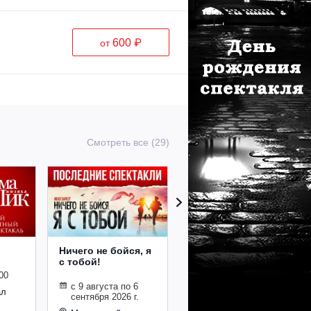
600 ₽
от
Смотреть все (29)
Ничего не бойся, я
Экскурсия за
с тобой!
кулисы мюзикла
"Ничего не бойся, я
00
с тобой"
с 9 августа по 6
ал
сентября 2026 г.
30.08.2026 21:10