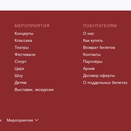
МЕРОПРИЯТИЯ
ПОКУПАТЕЛЯМ
Концерты
О нас
Классика
Как купить
Театры
Возврат билетов
Фестивали
Контакты
Спорт
Партнёры
Цирк
Архив
Шоу
Договор оферты
Детям
О поддельных билетах
Выставки, экскурсии
и
Мероприятия
Т
У
Ф
Х
Ц
Ч
Ш
Щ
Э
Ю
Я