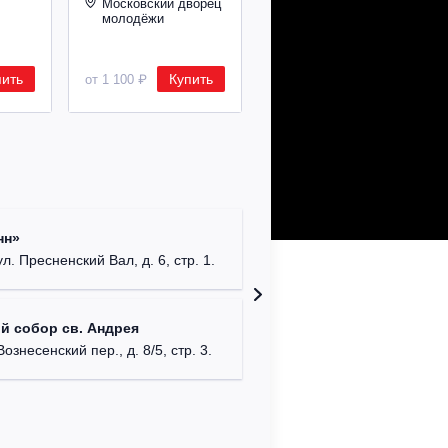
Московский дворец
молодёжи
Московский дворец
молодёжи
пить
Купить
от 1 100 ₽
Храм Хр
нн»
Соборо
ул. Пресненский Вал, д. 6, стр. 1.
г. Моск
Театриу
й собор св. Андрея
Дурово
Вознесенский пер., д. 8/5, стр. 3.
г. Моск