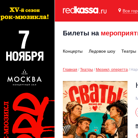
Все го
Билеты на
мероприят
Концерты
Ледовое шоу
Театры
Главная
Театры
Мюзикл, оперетта
Нар