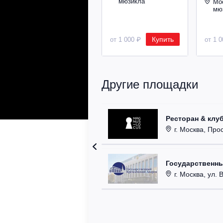
мюзикла
Мо
мю
Купить
от 1 000 ₽
от 1 
Другие площадки
Ресторан & клу
г. Москва, Прос
Государственн
г. Москва, ул. 