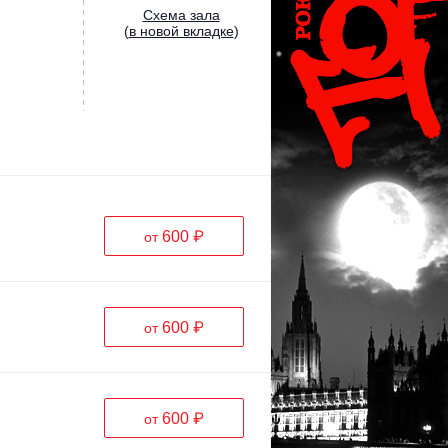
Cхема зала
(
в новой вкладке
)
600 ₽
от
600 ₽
от
600 ₽
от