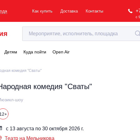
+
рода
Как купить
Доставка
Контакты
с 
ия
Детям
Куда пойти
Open Air
одная комедия "Сваты"
Народная комедия "Сваты"
Мюзикл-шоу
12+
с 13 августа по 30 октября 2026 г.
Театр на Мельникова