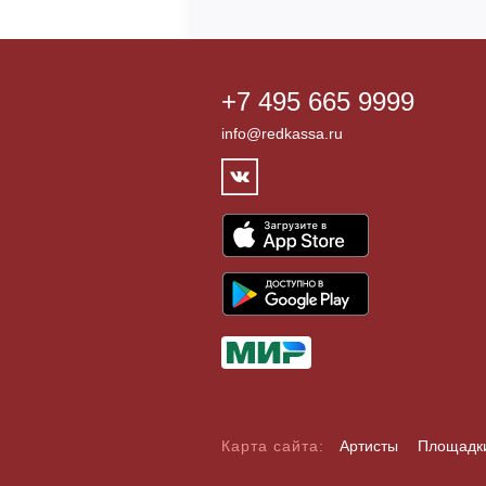
+7 495 665 9999
info@redkassa.ru
Карта сайта:
Артисты
Площадк
А
Б
В
Г
Д
Е
Ж
З
И
Й
К
Л
М
Н
О
П
Р
С