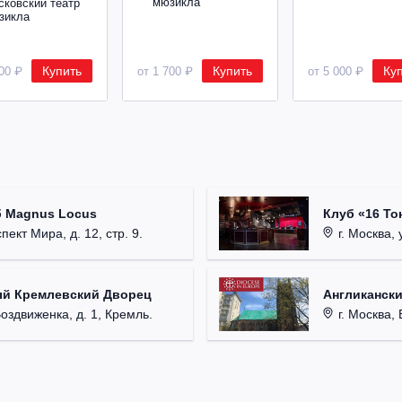
мюзикла
сковский театр
зикла
Купить
Купить
Ку
000 ₽
от 1 700 ₽
от 5 000 ₽
б Magnus Locus
Клуб «16 То
пект Мира, д. 12, стр. 9.
г. Москва, 
ый Кремлевский Дворец
Англикански
Воздвиженка, д. 1, Кремль.
г. Москва, 