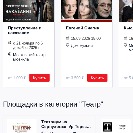
Металл
Преступление и
Евгений Онегин
Кыс
наказание
15.09.2026 19:00
16
с 21 ноября по 6
Дом музыки
Мо
декабря 2026 г.
м
Московский театр
мюзикла
Купить
Купить
от 1 000 ₽
от 3 500 ₽
от 5 
Площадки в категории "Театр"
Театриум на
Серпуховке п/р Терезы
Дуровой