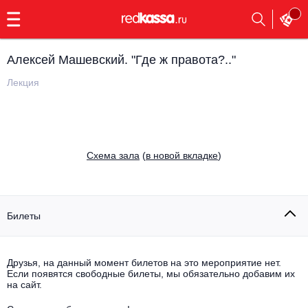
с
9:00
до
23:00
Алексей Машевский. "Где ж правота?.."
Заказать
обратный
Лекция
звонок
Главная
Все события
Выбрать мероприятие
Инди
Cхема зала
(
в новой вкладке
)
Все события
Как купить
Электронная музыка
Rap, hip-hop, RnB
Билеты
Все события
Контакты
Панк
Поэтический вечер
Друзья, на данный момент билетов на это мероприятие нет.
Если появятся свободные билеты, мы обязательно добавим их
Все события
Выбрать другой город
Концерты на теплоходе
на сайт.
Опера