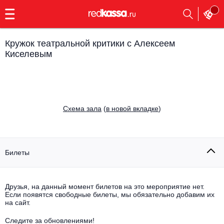
с
9:00
до
23:00
Кружок театральной критики с Алексеем
Заказать
Киселевым
обратный
звонок
Главная
Все события
Выбрать мероприятие
Инди
Cхема зала
(
в новой вкладке
)
Все события
Как купить
Электронная музыка
Билеты
Rap, hip-hop, RnB
Все события
Контакты
Панк
Поэтический вечер
Друзья, на данный момент билетов на это мероприятие нет.
Если появятся свободные билеты, мы обязательно добавим их
Все события
на сайт.
Выбрать другой город
Концерты на теплоходе
Опера
Следите за обновлениями!