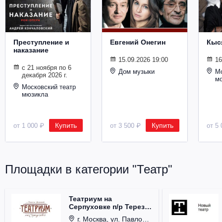
Металл
Преступление и
Евгений Онегин
Кыс
наказание
15.09.2026 19:00
16
с 21 ноября по 6
Дом музыки
Мо
декабря 2026 г.
м
Московский театр
мюзикла
Купить
Купить
от 1 000 ₽
от 3 500 ₽
от 5 
Площадки в категории "Театр"
Театриум на
Серпуховке п/р Терезы
Дуровой
г. Москва, ул. Павловская, д. 6.