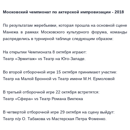
Другое для детей
Поп и эстрада
Известные актёры
Все события
Московский чемпионат по актерской импровизации - 2018
Детский концерт
Альтернатива
Комедия
По результатам жеребьевки, которая прошла на основной сцене
Детский спектакль
Манежа в рамках Московского культурного форума, команды
Классическая музыка
Все события
Творческий вечер
распределись в турнирной таблице следующим образом:
Детское шоу
Круиз Фест
Мюзикл, оперетта
На открытии Чемпионата 8 октября играют:
Детский мюзикл
Театр «Эрмитаж» vs Театр на Юго-Западе.
Open-air на ВДНХ
Балет
Во второй отборочной игре 15 октября принимают участие:
Джаз и блюз
Театр на Малой Бронной vs Театр имени М.Н. Ермоловой
Драма
Этно, фолк, кантри
В третьей отборочной игре 22 октября встретятся:
Музыкальный спектакль
Театр «Сфера» vs Театр Романа Виктюка
Рок
Спектакль
В четвертой отборочной игре 29 октября на сцену выйдут:
Театр п/р О. Табакова vs Мастерская Петра Фоменко.
Шансон, романс, авторская песня
Иммерсивный спектакль