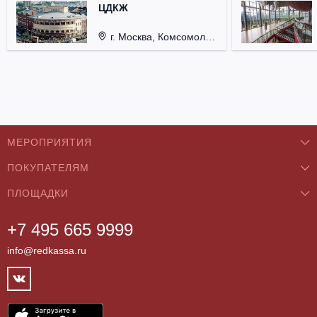
ЦДКЖ
г. Москва, Комсомольская пл., д. 4.
МЕРОПРИЯТИЯ
ПОКУПАТЕЛЯМ
Концерты
ПЛОЩАДКИ
О нас
Классика
+7 495 665 9999
Бар/Ресторан/Кафе
Как купить
Театры
info@redkassa.ru
Клуб
Возврат билетов
Фестивали
Концертный зал
Контакты
Спорт
Театр
Партнёры
Цирк