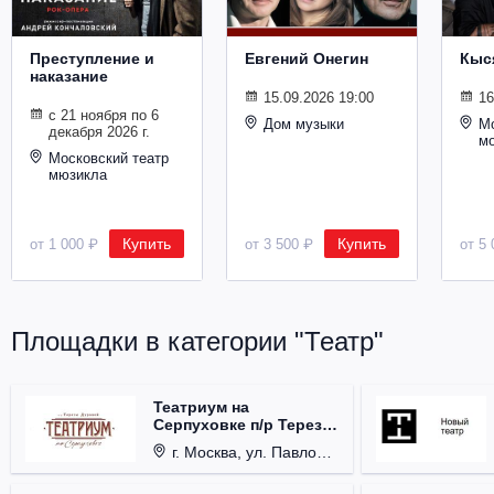
Преступление и
Евгений Онегин
Кыс
наказание
15.09.2026 19:00
16
с 21 ноября по 6
Дом музыки
Мо
декабря 2026 г.
м
Московский театр
мюзикла
Купить
Купить
от 1 000 ₽
от 3 500 ₽
от 5 
Площадки в категории "Театр"
Театриум на
Серпуховке п/р Терезы
Дуровой
г. Москва, ул. Павловская, д. 6.