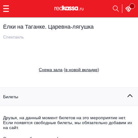
с
9:00
до
23:00
Ёлки на Таганке. Царевна-лягушка
Заказать
обратный
Спектакль
звонок
Главная
Все события
Выбрать мероприятие
Инди
Cхема зала
(
в новой вкладке
)
Все события
Как купить
Электронная музыка
Rap, hip-hop, RnB
Билеты
Все события
Контакты
Панк
Поэтический вечер
Друзья, на данный момент билетов на это мероприятие нет.
Если появятся свободные билеты, мы обязательно добавим их
Все события
Выбрать другой город
Концерты на теплоходе
на сайт.
Опера