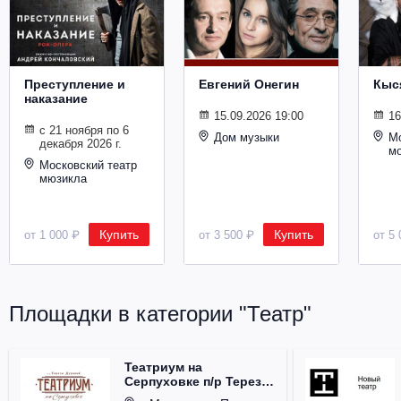
Металл
Преступление и
Евгений Онегин
Кыс
наказание
15.09.2026 19:00
16
с 21 ноября по 6
Дом музыки
Мо
декабря 2026 г.
м
Московский театр
мюзикла
Купить
Купить
от 1 000 ₽
от 3 500 ₽
от 5 
Площадки в категории "Театр"
Театриум на
Серпуховке п/р Терезы
Дуровой