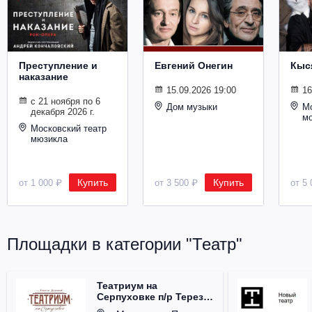
Металл
Преступление и
Евгений Онегин
Кыс
наказание
15.09.2026 19:00
16
с 21 ноября по 6
Дом музыки
Мо
декабря 2026 г.
м
Московский театр
мюзикла
Купить
Купить
от 1 000 ₽
от 3 500 ₽
от 5 
Площадки в категории "Театр"
Театриум на
Серпуховке п/р Терезы
Дуровой