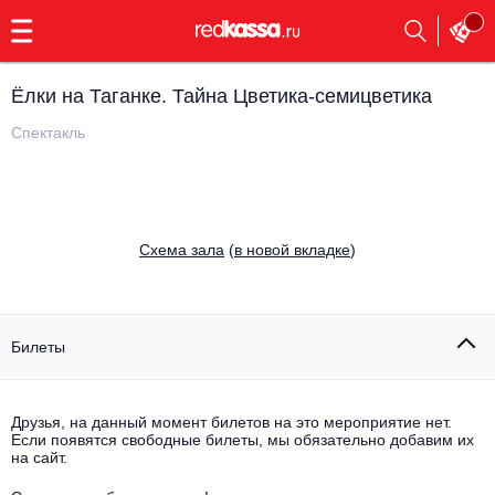
с
9:00
до
23:00
Ёлки на Таганке. Тайна Цветика-семицветика
Заказать
обратный
Спектакль
звонок
Главная
Все события
Выбрать мероприятие
Инди
Cхема зала
(
в новой вкладке
)
Все события
Как купить
Электронная музыка
Rap, hip-hop, RnB
Билеты
Все события
Контакты
Панк
Поэтический вечер
Друзья, на данный момент билетов на это мероприятие нет.
Если появятся свободные билеты, мы обязательно добавим их
Все события
Выбрать другой город
Концерты на теплоходе
на сайт.
Опера