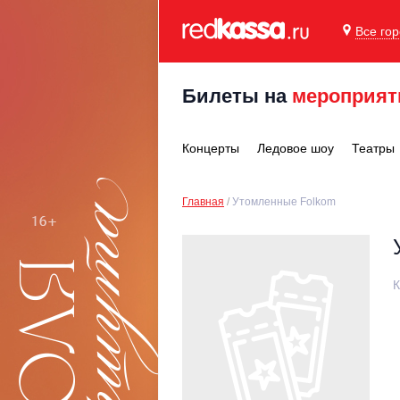
Все го
Билеты на
мероприят
Концерты
Ледовое шоу
Театры
Главная
Утомленные Folkom
К