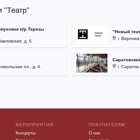
 "Театр"
рпуховке п/р Терезы
"Новый теат
г. Воронеж,
Павловская, д. 6.
Саратовский
омольская пл., д. 4.
г. Саратов,
МЕРОПРИЯТИЯ
ПОКУПАТЕЛЯМ
Концерты
О нас