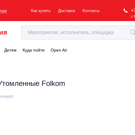
+
рода
Как купить
Доставка
Контакты
с 
ия
Детям
Куда пойти
Open Air
Утомленные Folkom
онцерт