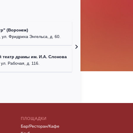
Культур
р" (Воронеж)
театр"
 ул. Фридриха Энгельса, д. 60.
г. Орех
ДК им. 
 театр драмы им. И.А. Слонова
г. Моск
 ул. Рабочая, д. 116.
ПЛОЩАДКИ
Бар/Ресторан/Кафе