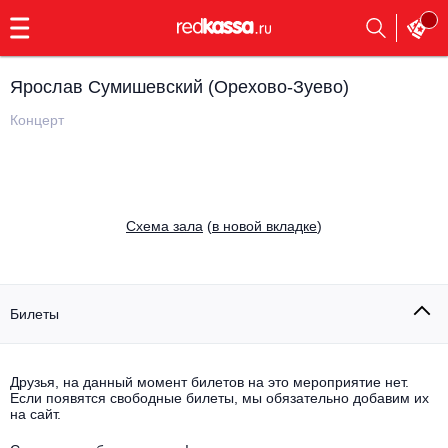
с
9:00
до
23:00
Ярослав Сумишевский (Орехово-Зуево)
Заказать
обратный
Концерт
звонок
Главная
Все события
Выбрать мероприятие
Инди
Cхема зала
(
в новой вкладке
)
Все события
Как купить
Электронная музыка
Rap, hip-hop, RnB
Билеты
Все события
Контакты
Панк
Поэтический вечер
Друзья, на данный момент билетов на это мероприятие нет.
Если появятся свободные билеты, мы обязательно добавим их
Все события
Выбрать другой город
Концерты на теплоходе
на сайт.
Опера