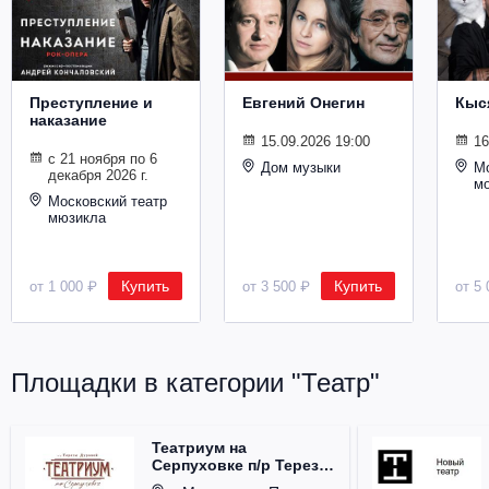
Металл
Преступление и
Евгений Онегин
Кыс
наказание
15.09.2026 19:00
16
с 21 ноября по 6
Дом музыки
Мо
декабря 2026 г.
м
Московский театр
мюзикла
Купить
Купить
от 1 000 ₽
от 3 500 ₽
от 5 
Площадки в категории "Театр"
Театриум на
Серпуховке п/р Терезы
Дуровой