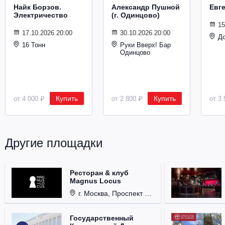
Найк Борзов.
Александр Пушной
Евг
Электричество
(г. Одинцово)
15
17.10.2026 20:00
30.10.2026 20:00
Д
16 Тонн
Руки Вверх! Бар
Одинцово
Купить
Купить
от 4 000 ₽
от 2 800 ₽
от 3 
Другие площадки
Ресторан & клуб
Magnus Locus
г. Москва, Проспект Мира, д. 12, стр. 9.
Государственный