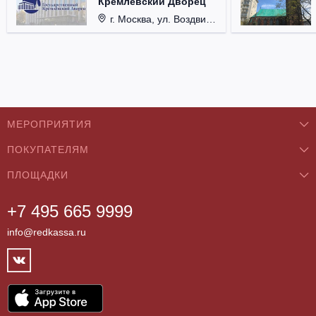
Кремлевский Дворец
г. Москва, ул. Воздвиженка, д. 1, Кремль.
МЕРОПРИЯТИЯ
ПОКУПАТЕЛЯМ
Концерты
ПЛОЩАДКИ
О нас
Классика
+7 495 665 9999
Бар/Ресторан/Кафе
Как купить
Театры
info@redkassa.ru
Клуб
Возврат билетов
Фестивали
Концертный зал
Контакты
Спорт
Театр
Партнёры
Цирк
Спортивный комплекс