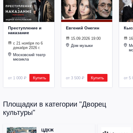
Металл
Преступление и
Евгений Онегин
Кыс
наказание
15.09.2026 19:00
16
с 21 ноября по 6
Дом музыки
Мо
декабря 2026 г.
м
Московский театр
мюзикла
Купить
Купить
от 1 000 ₽
от 3 500 ₽
от 5 
Площадки в категории "Дворец
культуры"
ЦДКЖ