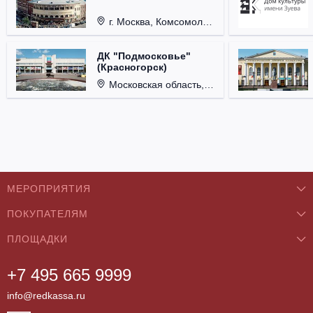
г. Москва, Комсомольская пл., д. 4.
ДК "Подмосковье"
(Красногорск)
Московская область, г. Красногорск, ул. Ленина, д. 3.
МЕРОПРИЯТИЯ
ПОКУПАТЕЛЯМ
Концерты
ПЛОЩАДКИ
О нас
Классика
+7 495 665 9999
Бар/Ресторан/Кафе
Как купить
Театры
info@redkassa.ru
Клуб
Возврат билетов
Фестивали