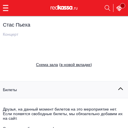
с
9:00
до
23:00
Стас Пьеха
Заказать
обратный
Концерт
звонок
Главная
Все события
Выбрать мероприятие
Инди
Cхема зала
(
в новой вкладке
)
Все события
Как купить
Электронная музыка
Rap, hip-hop, RnB
Билеты
Все события
Контакты
Панк
Поэтический вечер
Друзья, на данный момент билетов на это мероприятие нет.
Если появятся свободные билеты, мы обязательно добавим их
Все события
Выбрать другой город
Концерты на теплоходе
на сайт.
Опера