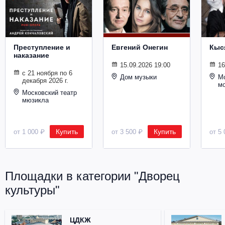
Металл
Преступление и
Евгений Онегин
Кыс
наказание
15.09.2026 19:00
16
с 21 ноября по 6
Дом музыки
Мо
декабря 2026 г.
м
Московский театр
мюзикла
Купить
Купить
от 1 000 ₽
от 3 500 ₽
от 5 
Площадки в категории "Дворец
культуры"
ЦДКЖ