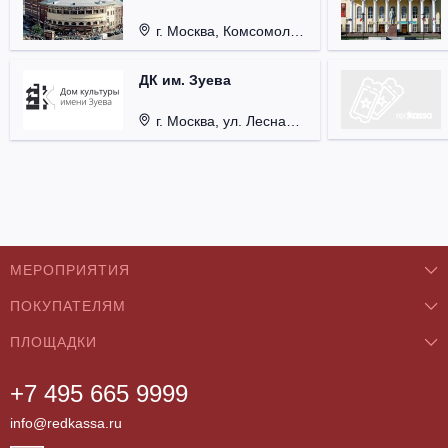
г. Москва, Комсомольская пл., д. 4.
ДК им. Зуева
г. Москва, ул. Лесная д. 18/5 стр. 3
МЕРОПРИЯТИЯ
ПОКУПАТЕЛЯМ
Концерты
ПЛОЩАДКИ
О нас
Классика
+7 495 665 9999
Бар/Ресторан/Кафе
Как купить
Театры
info@redkassa.ru
Клуб
Возврат билетов
Фестивали