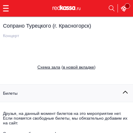
с
9:00
до
23:00
Сопрано Турецкого (г. Красногорск)
Заказать
обратный
Концерт
звонок
Главная
Все события
Выбрать мероприятие
Инди
Cхема зала
(
в новой вкладке
)
Все события
Как купить
Электронная музыка
Rap, hip-hop, RnB
Билеты
Все события
Контакты
Панк
Поэтический вечер
Друзья, на данный момент билетов на это мероприятие нет.
Если появятся свободные билеты, мы обязательно добавим их
Все события
Выбрать другой город
Концерты на теплоходе
на сайт.
Опера