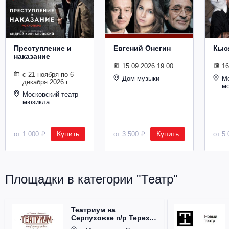
Металл
Преступление и
Евгений Онегин
Кыс
наказание
15.09.2026 19:00
16
с 21 ноября по 6
Дом музыки
Мо
декабря 2026 г.
м
Московский театр
мюзикла
Купить
Купить
от 1 000 ₽
от 3 500 ₽
от 5 
Площадки в категории "Театр"
Театриум на
Серпуховке п/р Терезы
Дуровой