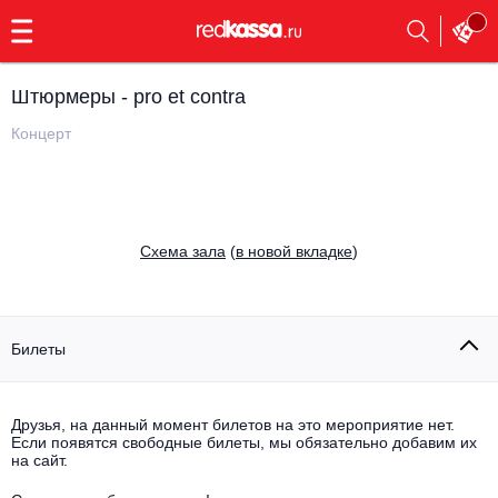
с
9:00
до
23:00
Штюрмеры - pro et contra
Заказать
обратный
Концерт
звонок
Главная
Все события
Выбрать мероприятие
Инди
Cхема зала
(
в новой вкладке
)
Все события
Как купить
Электронная музыка
Rap, hip-hop, RnB
Билеты
Все события
Контакты
Панк
Поэтический вечер
Друзья, на данный момент билетов на это мероприятие нет.
Если появятся свободные билеты, мы обязательно добавим их
Все события
Выбрать другой город
Концерты на теплоходе
на сайт.
Опера