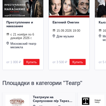
Металл
Преступление и
Евгений Онегин
Кыс
наказание
15.09.2026 19:00
16
с 21 ноября по 6
Дом музыки
Мо
декабря 2026 г.
м
Московский театр
мюзикла
Купить
Купить
от 1 000 ₽
от 3 500 ₽
от 5 
Площадки в категории "Театр"
Театриум на
Серпуховке п/р Терезы
Дуровой