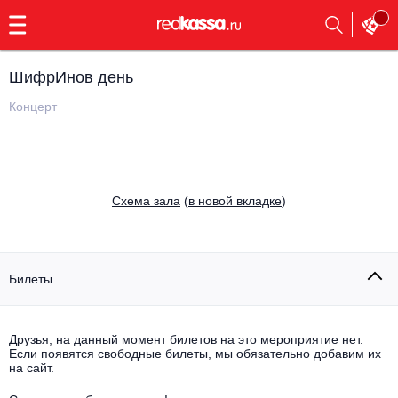
с
9:00
до
23:00
ШифрИнов день
Заказать
обратный
Концерт
звонок
Главная
Все события
Выбрать мероприятие
Инди
Cхема зала
(
в новой вкладке
)
Все события
Как купить
Электронная музыка
Rap, hip-hop, RnB
Билеты
Все события
Контакты
Панк
Поэтический вечер
Друзья, на данный момент билетов на это мероприятие нет.
Если появятся свободные билеты, мы обязательно добавим их
Все события
Выбрать другой город
Концерты на теплоходе
на сайт.
Опера