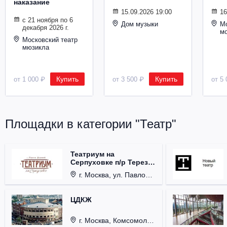
наказание
Металл
15.09.2026 19:00
16
с 21 ноября по 6
Дом музыки
Мо
декабря 2026 г.
м
Московский театр
мюзикла
Купить
Купить
от 1 000 ₽
от 3 500 ₽
от 5 
Площадки в категории "Театр"
Театриум на
Серпуховке п/р Терезы
Дуровой
г. Москва, ул. Павловская, д. 6.
ЦДКЖ
г. Москва, Комсомольская пл., д. 4.