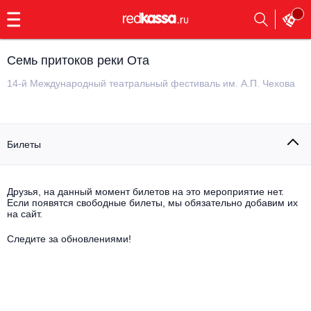
с
9:00
до
23:00
Семь притоков реки Ота
Заказать
обратный
14-й Международный театральный фестиваль им. А.П. Чехова
звонок
Главная
Все события
Билеты
Выбрать мероприятие
Инди
Все события
Как купить
Электронная музыка
Друзья, на данный момент билетов на это мероприятие нет.
Если появятся свободные билеты, мы обязательно добавим их
на сайт.
Rap, hip-hop, RnB
Все события
Следите за обновлениями!
Контакты
Панк
Поэтический вечер
Все события
Выбрать другой город
Концерты на теплоходе
Опера