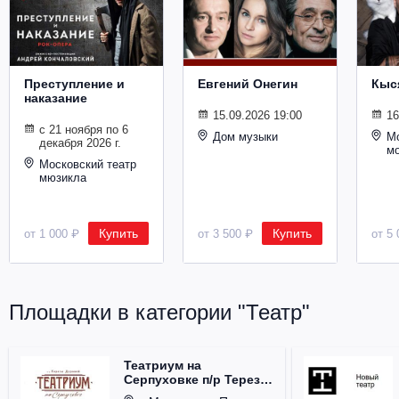
Металл
Преступление и
Евгений Онегин
Кыс
наказание
15.09.2026 19:00
16
с 21 ноября по 6
Дом музыки
Мо
декабря 2026 г.
м
Московский театр
мюзикла
Купить
Купить
от 1 000 ₽
от 3 500 ₽
от 5 
Площадки в категории "Театр"
Театриум на
Серпуховке п/р Терезы
Дуровой