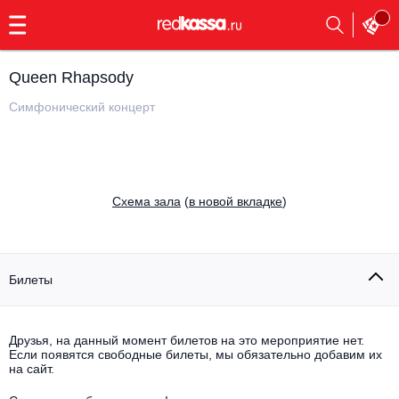
с
9:00
до
23:00
Queen Rhapsody
Заказать
обратный
Симфонический концерт
звонок
Главная
Все события
Выбрать мероприятие
Инди
Cхема зала
(
в новой вкладке
)
Все события
Как купить
Электронная музыка
Rap, hip-hop, RnB
Билеты
Все события
Контакты
Панк
Поэтический вечер
Друзья, на данный момент билетов на это мероприятие нет.
Если появятся свободные билеты, мы обязательно добавим их
Все события
Выбрать другой город
Концерты на теплоходе
на сайт.
Опера