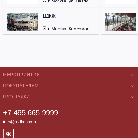
г. Москва, ул. Павловская, д. 6.
ЦДКЖ
г. Москва, Комсомольская пл., д. 4.
МЕРОПРИЯТИЯ
ПОКУПАТЕЛЯМ
Концерты
ПЛОЩАДКИ
О нас
Классика
+7 495 665 9999
Бар/Ресторан/Кафе
Как купить
Театры
info@redkassa.ru
Клуб
Возврат билетов
Фестивали
Концертный зал
Контакты
Спорт