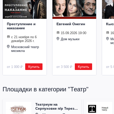
Металл
Преступление и
Евгений Онегин
Кыс
наказание
15.09.2026 19:00
16
с 21 ноября по 6
Дом музыки
Мо
декабря 2026 г.
м
Московский театр
мюзикла
Купить
Купить
от 1 000 ₽
от 3 500 ₽
от 5 
Площадки в категории "Театр"
Театриум на
Серпуховке п/р Терезы
Дуровой