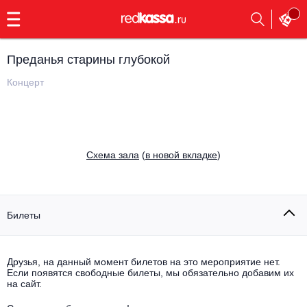
с
9:00
до
23:00
Преданья старины глубокой
Заказать
обратный
Концерт
звонок
Главная
Все события
Выбрать мероприятие
Инди
Cхема зала
(
в новой вкладке
)
Все события
Как купить
Электронная музыка
Rap, hip-hop, RnB
Билеты
Все события
Контакты
Панк
Поэтический вечер
Друзья, на данный момент билетов на это мероприятие нет.
Если появятся свободные билеты, мы обязательно добавим их
Все события
Выбрать другой город
Концерты на теплоходе
на сайт.
Опера