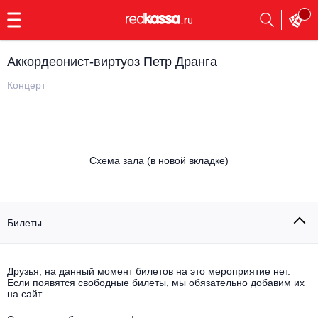
с
9:00
до
23:00
Аккордеонист-виртуоз Петр Дранга
Заказать
обратный
Концерт
звонок
Главная
Все события
Выбрать мероприятие
Инди
Cхема зала
(
в новой вкладке
)
Все события
Как купить
Электронная музыка
Rap, hip-hop, RnB
Билеты
Все события
Контакты
Панк
Поэтический вечер
Друзья, на данный момент билетов на это мероприятие нет.
Если появятся свободные билеты, мы обязательно добавим их
Все события
Выбрать другой город
Концерты на теплоходе
на сайт.
Опера