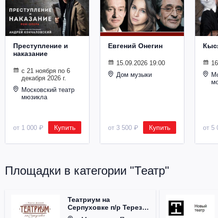
Металл
Преступление и
Евгений Онегин
Кыс
наказание
15.09.2026 19:00
16
с 21 ноября по 6
Дом музыки
Мо
декабря 2026 г.
м
Московский театр
мюзикла
Купить
Купить
от 1 000 ₽
от 3 500 ₽
от 5 
Площадки в категории "Театр"
Театриум на
Серпуховке п/р Терезы
Дуровой