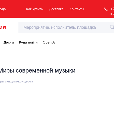
+
рода
Как купить
Доставка
Контакты
с 
ия
Детям
Куда пойти
Open Air
Миры современной музыки
ри лекции-концерта