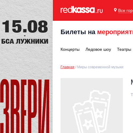
Все го
Билеты на
мероприят
Концерты
Ледовое шоу
Театры
Главная
Миры современной музыки
Т