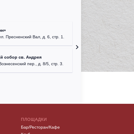
Римско-
нн»
г. Москв
ул. Пресненский Вал, д. 6, стр. 1.
Храм Хр
й собор св. Андрея
Соборо
Вознесенский пер., д. 8/5, стр. 3.
г. Моск
ПЛОЩАДКИ
Бар/Ресторан/Кафе