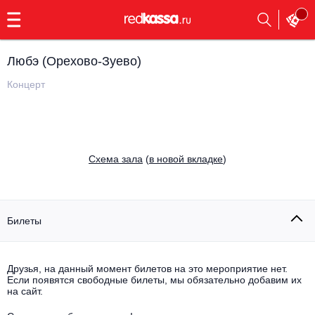
с
9:00
до
23:00
Любэ (Орехово-Зуево)
Заказать
обратный
Концерт
звонок
Главная
Все события
Выбрать мероприятие
Инди
Cхема зала
(
в новой вкладке
)
Все события
Как купить
Электронная музыка
Rap, hip-hop, RnB
Билеты
Все события
Контакты
Панк
Поэтический вечер
Друзья, на данный момент билетов на это мероприятие нет.
Если появятся свободные билеты, мы обязательно добавим их
Все события
Выбрать другой город
Концерты на теплоходе
на сайт.
Опера