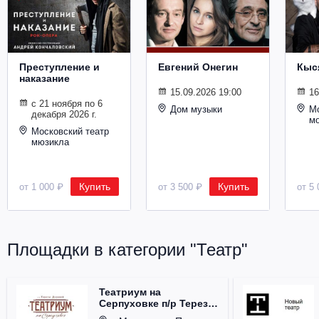
Металл
Преступление и
Евгений Онегин
Кыс
наказание
15.09.2026 19:00
16
с 21 ноября по 6
Дом музыки
Мо
декабря 2026 г.
м
Московский театр
мюзикла
Купить
Купить
от 1 000 ₽
от 3 500 ₽
от 5 
Площадки в категории "Театр"
Театриум на
Серпуховке п/р Терезы
Дуровой