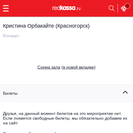
с
9:00
до
23:00
Кристина Орбакайте (Красногорск)
Заказать
обратный
Концерт
звонок
Главная
Все события
Выбрать мероприятие
Инди
Cхема зала
(
в новой вкладке
)
Все события
Как купить
Электронная музыка
Rap, hip-hop, RnB
Билеты
Все события
Контакты
Панк
Поэтический вечер
Друзья, на данный момент билетов на это мероприятие нет.
Если появятся свободные билеты, мы обязательно добавим их
Все события
Выбрать другой город
Концерты на теплоходе
на сайт.
Опера