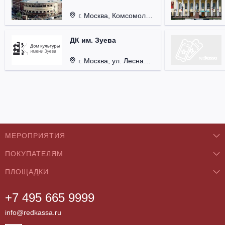
г. Москва, Комсомольская пл., д. 4.
ДК им. Зуева
г. Москва, ул. Лесная д. 18/5 стр. 3
МЕРОПРИЯТИЯ
ПОКУПАТЕЛЯМ
Концерты
ПЛОЩАДКИ
О нас
Классика
+7 495 665 9999
Бар/Ресторан/Кафе
Как купить
Театры
info@redkassa.ru
Клуб
Возврат билетов
Фестивали