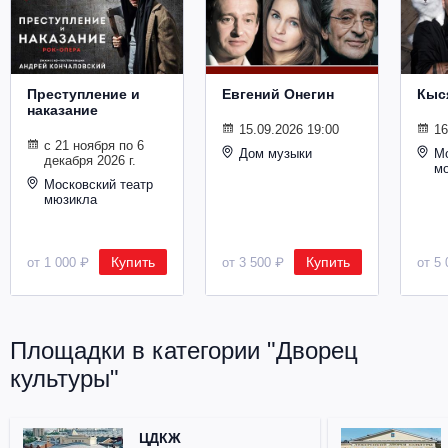
Металл
Преступление и
Евгений Онегин
Кыс
наказание
15.09.2026 19:00
16
с 21 ноября по 6
Дом музыки
Мо
декабря 2026 г.
м
Московский театр
мюзикла
Купить
Купить
от 1 000 ₽
от 3 500 ₽
от 5 
Площадки в категории "Дворец
культуры"
ЦДКЖ