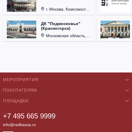
г. Москва, Комсомольская пл., д. 4.
ДК "Подмосковье"
(Красногорск)
Московская область, г. Красногорск, ул. Ленина, д. 3.
МЕРОПРИЯТИЯ
ПОКУПАТЕЛЯМ
Концерты
ПЛОЩАДКИ
О нас
Классика
+7 495 665 9999
Бар/Ресторан/Кафе
Как купить
Театры
info@redkassa.ru
Клуб
Возврат билетов
Фестивали