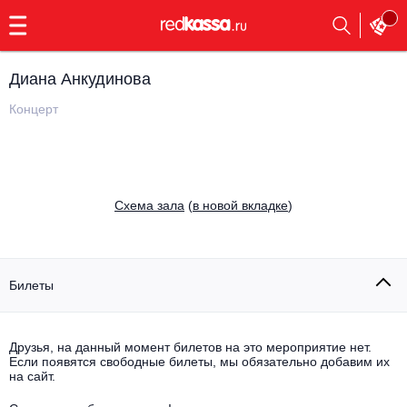
с
9:00
до
23:00
Диана Анкудинова
Заказать
обратный
Концерт
звонок
Главная
Все события
Выбрать мероприятие
Инди
Cхема зала
(
в новой вкладке
)
Все события
Как купить
Электронная музыка
Rap, hip-hop, RnB
Билеты
Все события
Контакты
Панк
Поэтический вечер
Друзья, на данный момент билетов на это мероприятие нет.
Если появятся свободные билеты, мы обязательно добавим их
Все события
Выбрать другой город
Концерты на теплоходе
на сайт.
Опера