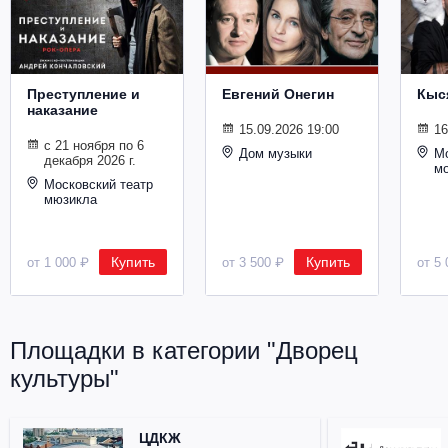
Металл
Преступление и
Евгений Онегин
Кыс
наказание
15.09.2026 19:00
16
с 21 ноября по 6
Дом музыки
Мо
декабря 2026 г.
м
Московский театр
мюзикла
Купить
Купить
от 1 000 ₽
от 3 500 ₽
от 5 
Площадки в категории "Дворец
культуры"
ЦДКЖ