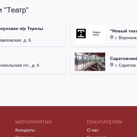
 "Театр"
рпуховке п/р Терезы
"Новый теат
г. Воронеж,
Павловская, д. 6.
Саратовский
омольская пл., д. 4.
г. Саратов,
МЕРОПРИЯТИЯ
ПОКУПАТЕЛЯМ
Концерты
О нас