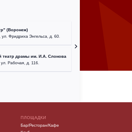
Культур
р" (Воронеж)
театр"
 ул. Фридриха Энгельса, д. 60.
г. Орех
ДК им. 
 театр драмы им. И.А. Слонова
г. Моск
 ул. Рабочая, д. 116.
ПЛОЩАДКИ
Бар/Ресторан/Кафе