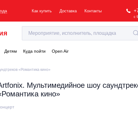
+
рода
Как купить
Доставка
Контакты
с 
ия
Детям
Куда пойти
Open Air
аундтреков «Романтика кино»
Artfonix. Мультимедийное шоу саундтрек
«Романтика кино»
онцерт