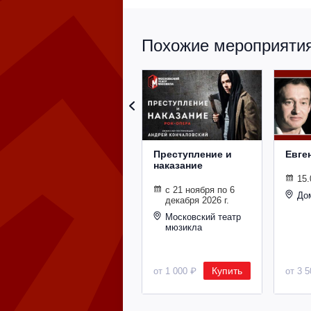
Похожие мероприятия 
Преступление и
Евге
наказание
15.
с 21 ноября по 6
До
декабря 2026 г.
Московский театр
мюзикла
Купить
от 1 000 ₽
от 3 