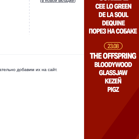
(
в новой вкладке
)
тельно добавим их на сайт.