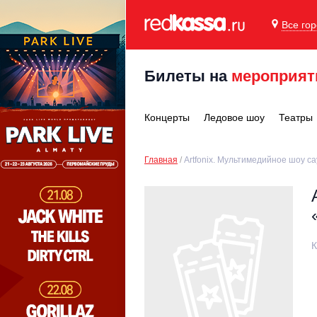
Все го
Билеты на
мероприят
Концерты
Ледовое шоу
Театры
Главная
Artfonix. Мультимедийное шоу с
К