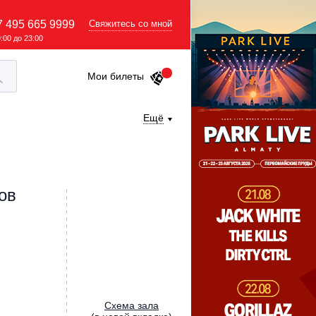
7 495 665 9999
Свяжитесь со мной
9:00 до 23:00
Мои билеты
Ещё
ов
Cхема зала