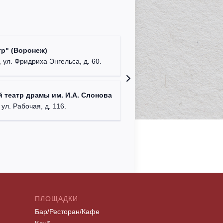
Культур
р" (Воронеж)
театр"
 ул. Фридриха Энгельса, д. 60.
г. Орех
ДК им. 
 театр драмы им. И.А. Слонова
г. Моск
 ул. Рабочая, д. 116.
ПЛОЩАДКИ
Бар/Ресторан/Кафе