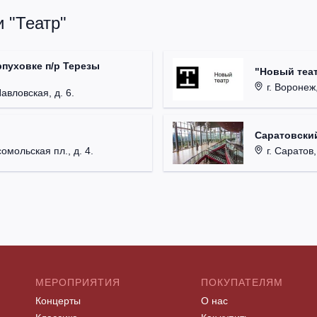
 "Театр"
рпуховке п/р Терезы
"Новый теат
г. Воронеж,
Павловская, д. 6.
Саратовский
омольская пл., д. 4.
г. Саратов,
МЕРОПРИЯТИЯ
ПОКУПАТЕЛЯМ
Концерты
О нас