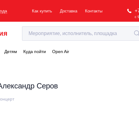
+
рода
Как купить
Доставка
Контакты
с 
ия
Детям
Куда пойти
Open Air
Александр Серов
онцерт