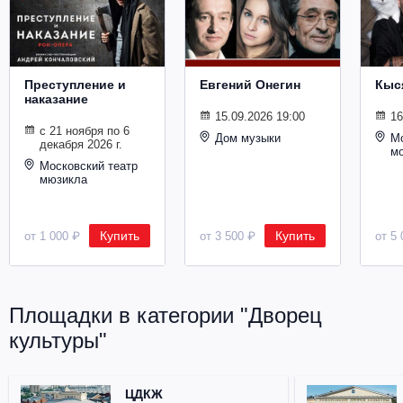
Металл
Преступление и
Евгений Онегин
Кыс
наказание
15.09.2026 19:00
16
с 21 ноября по 6
Дом музыки
Мо
декабря 2026 г.
м
Московский театр
мюзикла
Купить
Купить
от 1 000 ₽
от 3 500 ₽
от 5 
Площадки в категории "Дворец
культуры"
ЦДКЖ