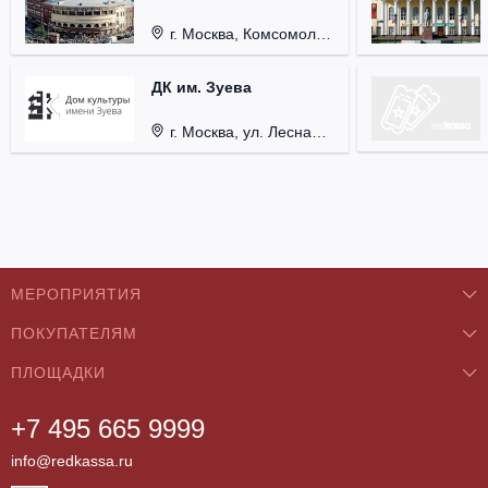
г. Москва, Комсомольская пл., д. 4.
ДК им. Зуева
г. Москва, ул. Лесная д. 18/5 стр. 3
МЕРОПРИЯТИЯ
ПОКУПАТЕЛЯМ
Концерты
ПЛОЩАДКИ
О нас
Классика
+7 495 665 9999
Бар/Ресторан/Кафе
Как купить
Театры
info@redkassa.ru
Клуб
Возврат билетов
Фестивали