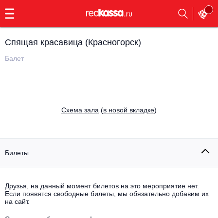
с
9:00
до
23:00
Спящая красавица (Красногорск)
Заказать
обратный
Балет
звонок
Главная
Все события
Выбрать мероприятие
Инди
Cхема зала
(
в новой вкладке
)
Все события
Как купить
Электронная музыка
Rap, hip-hop, RnB
Билеты
Все события
Контакты
Панк
Поэтический вечер
Друзья, на данный момент билетов на это мероприятие нет.
Если появятся свободные билеты, мы обязательно добавим их
Все события
Выбрать другой город
Концерты на теплоходе
на сайт.
Опера