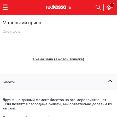
с
9:00
до
23:00
Маленький принц
Заказать
обратный
Спектакль
звонок
Главная
Все события
Выбрать мероприятие
Инди
Cхема зала
(
в новой вкладке
)
Все события
Как купить
Электронная музыка
Rap, hip-hop, RnB
Билеты
Все события
Контакты
Панк
Поэтический вечер
Друзья, на данный момент билетов на это мероприятие нет.
Если появятся свободные билеты, мы обязательно добавим их
Все события
Выбрать другой город
Концерты на теплоходе
на сайт.
Опера