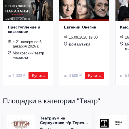
Металл
Преступление и
Евгений Онегин
Кыс
наказание
15.09.2026 19:00
16
с 21 ноября по 6
Дом музыки
Мо
декабря 2026 г.
м
Московский театр
мюзикла
Купить
Купить
от 1 000 ₽
от 3 500 ₽
от 5 
Площадки в категории "Театр"
Театриум на
Серпуховке п/р Терезы
Дуровой