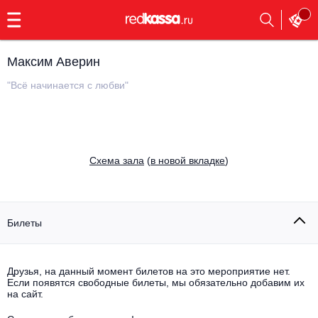
с
9:00
до
23:00
Максим Аверин
Заказать
обратный
"Всё начинается с любви"
звонок
Главная
Все события
Выбрать мероприятие
Инди
Cхема зала
(
в новой вкладке
)
Все события
Как купить
Электронная музыка
Rap, hip-hop, RnB
Билеты
Все события
Контакты
Панк
Поэтический вечер
Друзья, на данный момент билетов на это мероприятие нет.
Если появятся свободные билеты, мы обязательно добавим их
Все события
Выбрать другой город
Концерты на теплоходе
на сайт.
Опера