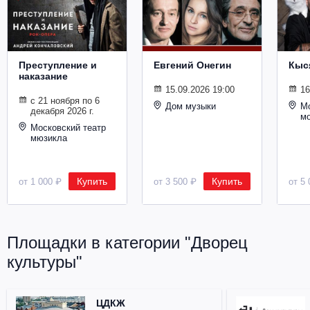
Металл
Преступление и
Евгений Онегин
Кыс
наказание
15.09.2026 19:00
16
с 21 ноября по 6
Дом музыки
Мо
декабря 2026 г.
м
Московский театр
мюзикла
Купить
Купить
от 1 000 ₽
от 3 500 ₽
от 5 
Площадки в категории "Дворец
культуры"
ЦДКЖ