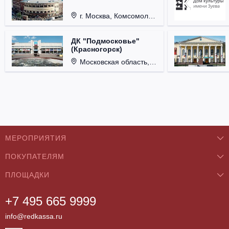
г. Москва, Комсомольская пл., д. 4.
ДК "Подмосковье"
(Красногорск)
Московская область, г. Красногорск, ул. Ленина, д. 3.
МЕРОПРИЯТИЯ
ПОКУПАТЕЛЯМ
Концерты
ПЛОЩАДКИ
О нас
Классика
+7 495 665 9999
Бар/Ресторан/Кафе
Как купить
Театры
info@redkassa.ru
Клуб
Возврат билетов
Фестивали