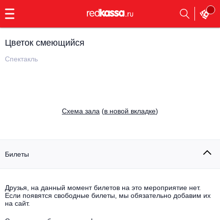
с
9:00
до
23:00
Цветок смеющийся
Заказать
обратный
Спектакль
звонок
Главная
Все события
Выбрать мероприятие
Инди
Cхема зала
(
в новой вкладке
)
Все события
Как купить
Электронная музыка
Rap, hip-hop, RnB
Билеты
Все события
Контакты
Панк
Поэтический вечер
Друзья, на данный момент билетов на это мероприятие нет.
Если появятся свободные билеты, мы обязательно добавим их
Все события
Выбрать другой город
Концерты на теплоходе
на сайт.
Опера