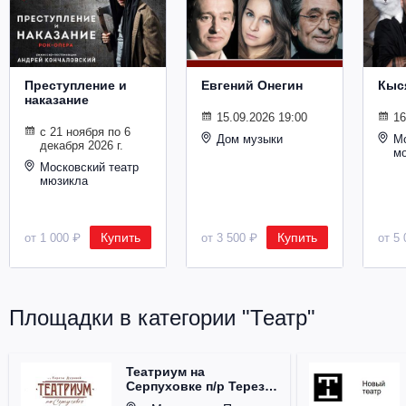
Металл
Преступление и
Евгений Онегин
Кыс
наказание
15.09.2026 19:00
16
с 21 ноября по 6
Дом музыки
Мо
декабря 2026 г.
м
Московский театр
мюзикла
Купить
Купить
от 1 000 ₽
от 3 500 ₽
от 5 
Площадки в категории "Театр"
Театриум на
Серпуховке п/р Терезы
Дуровой