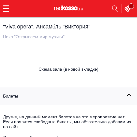
с
9:00
до
23:00
"Viva opera". Ансамбль "Виктория"
Заказать
обратный
Цикл "Открываем мир музыки"
звонок
Главная
Все события
Выбрать мероприятие
Инди
Cхема зала
(
в новой вкладке
)
Все события
Как купить
Электронная музыка
Rap, hip-hop, RnB
Билеты
Все события
Контакты
Панк
Поэтический вечер
Друзья, на данный момент билетов на это мероприятие нет.
Если появятся свободные билеты, мы обязательно добавим их
Все события
Выбрать другой город
Концерты на теплоходе
на сайт.
Опера