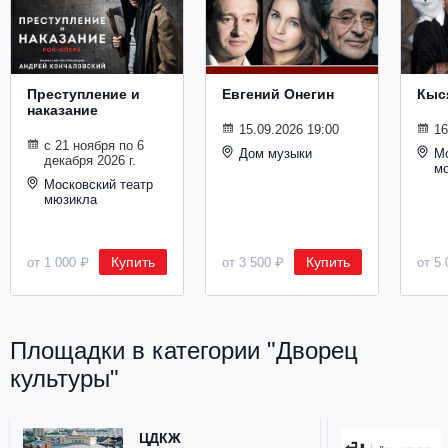
Металл
Преступление и
Евгений Онегин
Кыс
наказание
15.09.2026 19:00
16
с 21 ноября по 6
Дом музыки
Мо
декабря 2026 г.
м
Московский театр
мюзикла
Купить
Купить
от 1 000 ₽
от 3 500 ₽
от 5 
Площадки в категории "Дворец
культуры"
ЦДКЖ