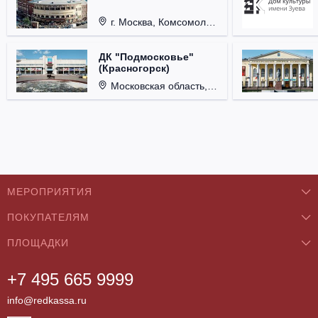
г. Москва, Комсомольская пл., д. 4.
ДК "Подмосковье"
(Красногорск)
Московская область, г. Красногорск, ул. Ленина, д. 3.
МЕРОПРИЯТИЯ
ПОКУПАТЕЛЯМ
Концерты
ПЛОЩАДКИ
О нас
Классика
+7 495 665 9999
Бар/Ресторан/Кафе
Как купить
Театры
info@redkassa.ru
Клуб
Возврат билетов
Фестивали