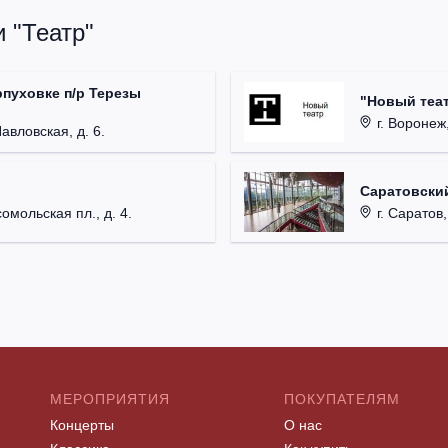
 "Театр"
рпуховке п/р Терезы
"Новый теат
г. Воронеж,
Павловская, д. 6.
Саратовский
омольская пл., д. 4.
г. Саратов,
МЕРОПРИЯТИЯ
ПОКУПАТЕЛЯМ
Концерты
О нас