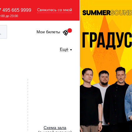
7 495 665 9999
Свяжитесь со мной
9:00 до 23:00
Мои билеты
Ещё
Cхема зала