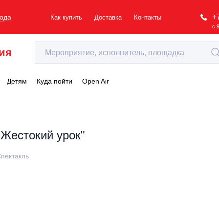
+
рода
Как купить
Доставка
Контакты
с 
ия
Детям
Куда пойти
Open Air
"Жестокий урок"
пектакль