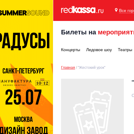
Все го
Билеты на
мероприят
Концерты
Ледовое шоу
Театры
Главная
"Жестокий урок"
С