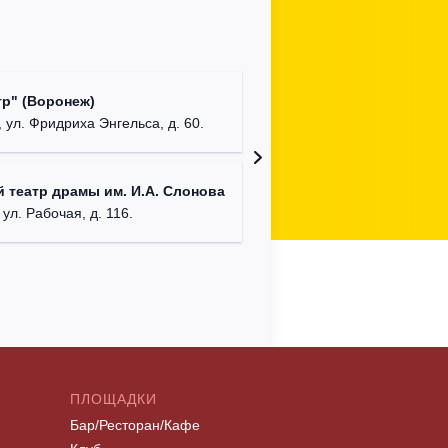
Культур
р" (Воронеж)
театр"
 ул. Фридриха Энгельса, д. 60.
г. Орех
Московс
 театр драмы им. И.А. Слонова
г. Мос
 ул. Рабочая, д. 116.
ПЛОЩАДКИ
Бар/Ресторан/Кафе