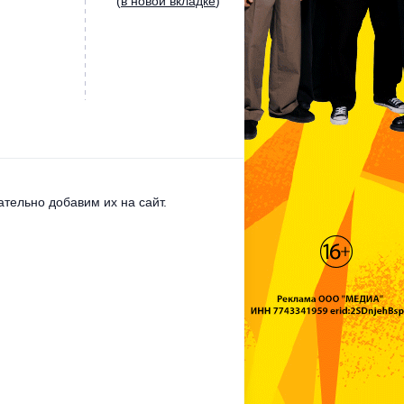
(
в новой вкладке
)
тельно добавим их на сайт.