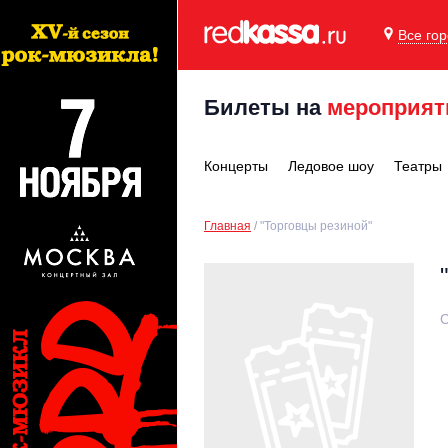
Все го
Билеты на
мероприят
Концерты
Ледовое шоу
Театры
Главная
"Торговцы резиной"
С