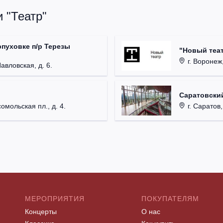
 "Театр"
рпуховке п/р Терезы
"Новый теат
г. Воронеж,
Павловская, д. 6.
Саратовский
омольская пл., д. 4.
г. Саратов,
МЕРОПРИЯТИЯ
ПОКУПАТЕЛЯМ
Концерты
О нас