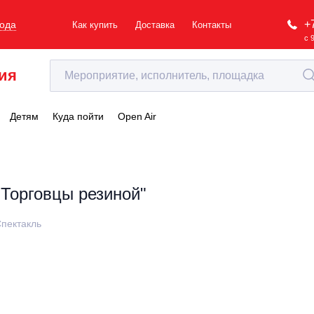
+
рода
Как купить
Доставка
Контакты
с 
ия
Детям
Куда пойти
Open Air
"Торговцы резиной"
пектакль