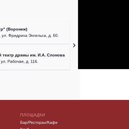
Культур
р" (Воронеж)
театр"
 ул. Фридриха Энгельса, д. 60.
г. Орех
ДК им. 
 театр драмы им. И.А. Слонова
г. Моск
 ул. Рабочая, д. 116.
ПЛОЩАДКИ
Бар/Ресторан/Кафе