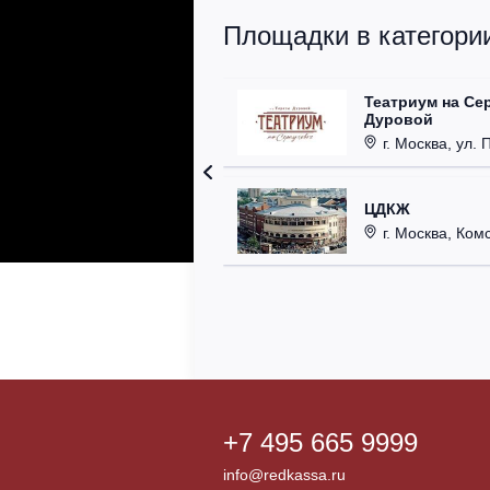
Площадки в категории
Театриум на Се
Дуровой
г. Москва, ул. 
ЦДКЖ
г. Москва, Комс
+7 495 665 9999
info@redkassa.ru