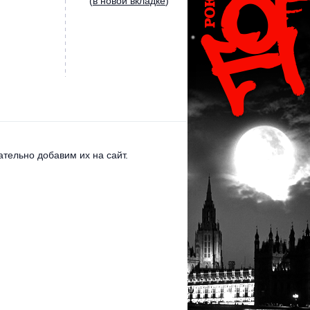
(
в новой вкладке
)
тельно добавим их на сайт.