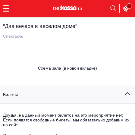
с
9:00
до
23:00
"Два вечера в веселом доме"
Заказать
обратный
Спектакль
звонок
Главная
Все события
Выбрать мероприятие
Инди
Cхема зала
(
в новой вкладке
)
Все события
Как купить
Электронная музыка
Rap, hip-hop, RnB
Билеты
Все события
Контакты
Панк
Поэтический вечер
Друзья, на данный момент билетов на это мероприятие нет.
Если появятся свободные билеты, мы обязательно добавим их
Все события
Выбрать другой город
Концерты на теплоходе
на сайт.
Опера