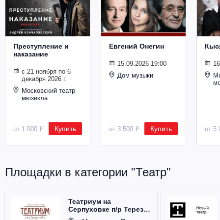
Металл
Преступление и
Евгений Онегин
Кыс
наказание
15.09.2026 19:00
16
с 21 ноября по 6
Дом музыки
Мо
декабря 2026 г.
м
Московский театр
мюзикла
Купить
Купить
от 1 000 ₽
от 3 500 ₽
от 5 
Площадки в категории "Театр"
Театриум на
Серпуховке п/р Терезы
Дуровой