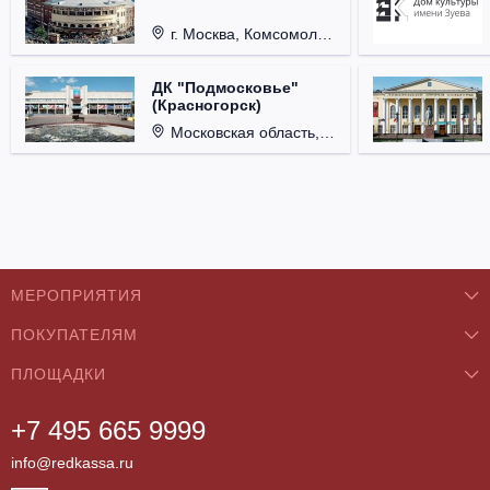
г. Москва, Комсомольская пл., д. 4.
ДК "Подмосковье"
(Красногорск)
Московская область, г. Красногорск, ул. Ленина, д. 3.
МЕРОПРИЯТИЯ
ПОКУПАТЕЛЯМ
Концерты
ПЛОЩАДКИ
О нас
Классика
+7 495 665 9999
Бар/Ресторан/Кафе
Как купить
Театры
info@redkassa.ru
Клуб
Возврат билетов
Фестивали