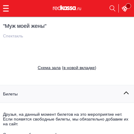
с
9:00
до
23:00
"Муж моей жены"
Заказать
обратный
Спектакль
звонок
Главная
Все события
Выбрать мероприятие
Инди
Cхема зала
(
в новой вкладке
)
Все события
Как купить
Электронная музыка
Rap, hip-hop, RnB
Билеты
Все события
Контакты
Панк
Поэтический вечер
Друзья, на данный момент билетов на это мероприятие нет.
Если появятся свободные билеты, мы обязательно добавим их
Все события
Выбрать другой город
Концерты на теплоходе
на сайт.
Опера