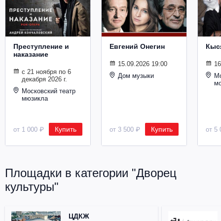
Металл
Преступление и
Евгений Онегин
Кыс
наказание
15.09.2026 19:00
16
с 21 ноября по 6
Дом музыки
Мо
декабря 2026 г.
м
Московский театр
мюзикла
Купить
Купить
от 1 000 ₽
от 3 500 ₽
от 5 
Площадки в категории "Дворец
культуры"
ЦДКЖ