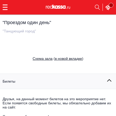
с
9:00
до
23:00
"Проездом один день"
Заказать
обратный
"Танцующий город"
звонок
Главная
Все события
Выбрать мероприятие
Инди
Cхема зала
(
в новой вкладке
)
Все события
Как купить
Электронная музыка
Rap, hip-hop, RnB
Билеты
Все события
Контакты
Панк
Поэтический вечер
Друзья, на данный момент билетов на это мероприятие нет.
Если появятся свободные билеты, мы обязательно добавим их
Все события
Выбрать другой город
Концерты на теплоходе
на сайт.
Опера