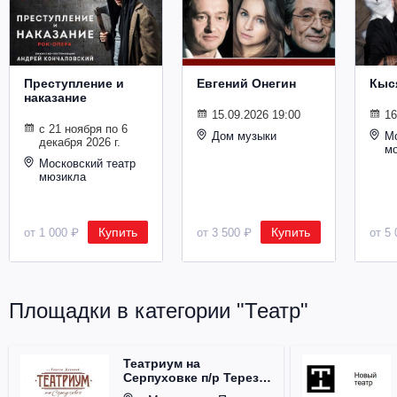
Металл
Преступление и
Евгений Онегин
Кыс
наказание
15.09.2026 19:00
16
с 21 ноября по 6
Дом музыки
Мо
декабря 2026 г.
м
Московский театр
мюзикла
Купить
Купить
от 1 000 ₽
от 3 500 ₽
от 5 
Площадки в категории "Театр"
Театриум на
Серпуховке п/р Терезы
Дуровой