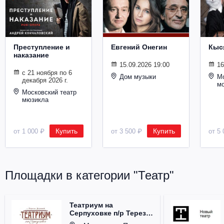
Металл
Преступление и
Евгений Онегин
Кыс
наказание
15.09.2026 19:00
16
с 21 ноября по 6
Дом музыки
Мо
декабря 2026 г.
м
Московский театр
мюзикла
Купить
Купить
от 1 000 ₽
от 3 500 ₽
от 5 
Площадки в категории "Театр"
Театриум на
Серпуховке п/р Терезы
Дуровой