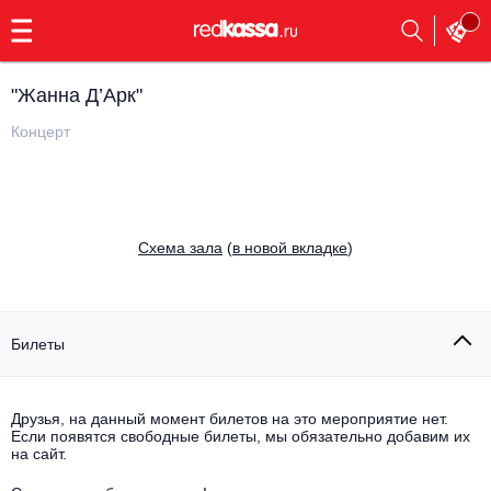
с
9:00
до
23:00
"Жанна Д’Арк"
Заказать
обратный
Концерт
звонок
Главная
Все события
Выбрать мероприятие
Инди
Cхема зала
(
в новой вкладке
)
Все события
Как купить
Электронная музыка
Rap, hip-hop, RnB
Билеты
Все события
Контакты
Панк
Поэтический вечер
Друзья, на данный момент билетов на это мероприятие нет.
Если появятся свободные билеты, мы обязательно добавим их
Все события
Выбрать другой город
Концерты на теплоходе
на сайт.
Опера