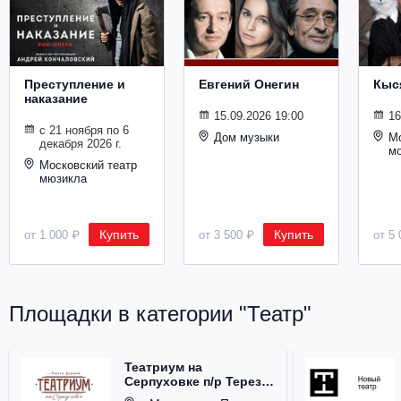
Металл
Преступление и
Евгений Онегин
Кыс
наказание
15.09.2026 19:00
16
с 21 ноября по 6
Дом музыки
Мо
декабря 2026 г.
м
Московский театр
мюзикла
Купить
Купить
от 1 000 ₽
от 3 500 ₽
от 5 
Площадки в категории "Театр"
Театриум на
Серпуховке п/р Терезы
Дуровой