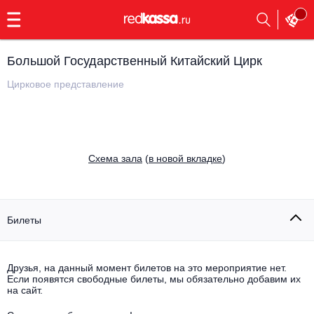
с
9:00
до
23:00
Большой Государственный Китайский Цирк
Заказать
обратный
Цирковое представление
звонок
Главная
Все события
Выбрать мероприятие
Инди
Cхема зала
(
в новой вкладке
)
Все события
Как купить
Электронная музыка
Rap, hip-hop, RnB
Билеты
Все события
Контакты
Панк
Поэтический вечер
Друзья, на данный момент билетов на это мероприятие нет.
Если появятся свободные билеты, мы обязательно добавим их
Все события
Выбрать другой город
Концерты на теплоходе
на сайт.
Опера